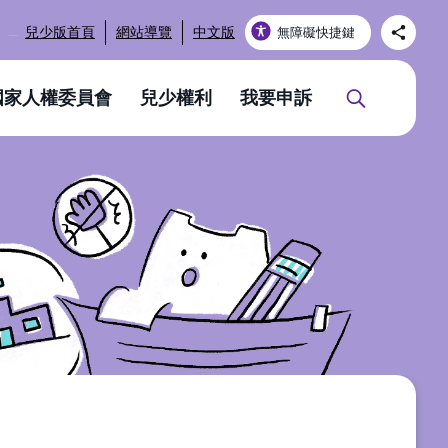
_
兒少版首頁
網站導覽
中文版
無障礙快捷鍵
國家人權委員會
兒少權利
我要申訴