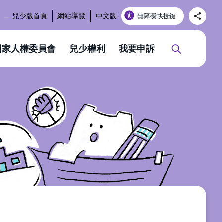
_
兒少版首頁
網站導覽
中文版
無障礙快捷鍵
國家人權委員會
兒少權利
我要申訴