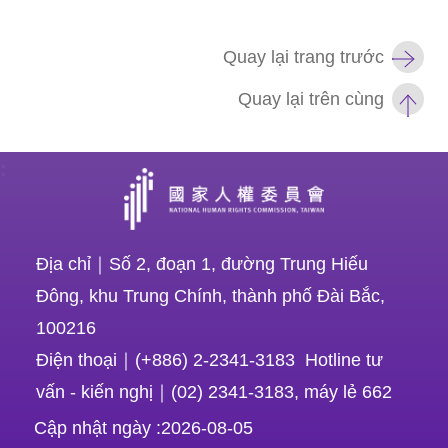
khiếu
nại
Quay lại trang trước
P
Quay lại trên cùng
hí
m
tắ
:
t
tr
ợ
Địa chỉ｜Số 2, đoạn 1, đường Trung Hiếu
n
Đông, khu Trung Chính, thành phố Đài Bắc,
ă
100216
n
Điện thoại｜(+886) 2-2341-3183 Hotline tư
g
vấn - kiến nghị｜(02) 2341-3183, máy lẻ 662
Vui
Cập nhật ngày
2026-08-05
lòng