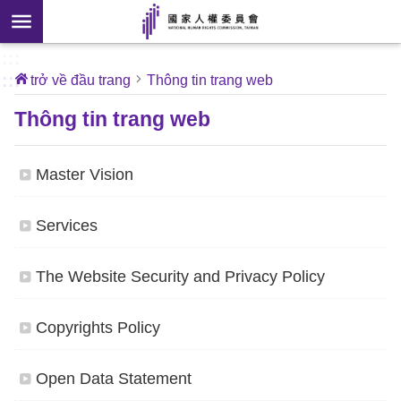
iếm
Nhảy đến khối nội dung chính
âng
:::
p
[mở
:::
trở về đầu trang
Thông tin trang web
một
Giới
Thông tin trang web
a sổ
thiệu
ới]
về
Master Vision
chúng
tôi
Services
Tin
The Website Security and Privacy Policy
nhắn
Copyrights Policy
Kiến
nghị
-
Open Data Statement