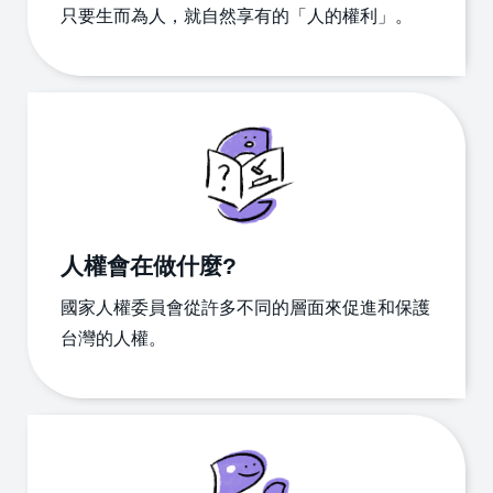
只要生而為人，就自然享有的「人的權利」。
於
國
家
人
權
委
員
會
兒
人權會在做什麼?
少
權
國家人權委員會從許多不同的層面來促進和保護
利
台灣的人權。
我
要
申
訴