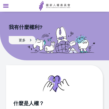
前往主要內容區塊
我有什麼權利?
進
更多
階
搜
尋
[另
開
新
視
窗]
什麼是人權？
關