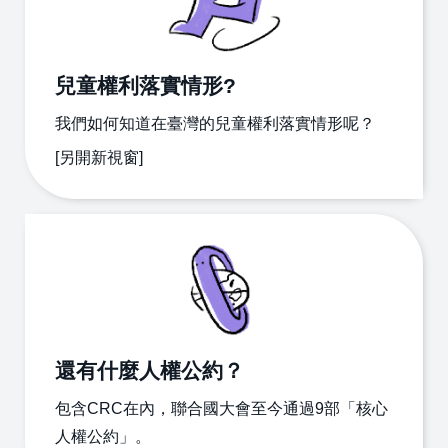
無
障
礙
快
兒童權利落實情形?
捷
鍵
我們如何知道在臺灣的兒童權利落實情形呢？
[另開新視窗]
兒
網
中
少
站
文
版
導
版
首
覽
頁
隱
資
政
私
通
府
權
安
網
還有什麼人權公約？
政
全
站
策
政
資
包含CRC在內，聯合國大會至今通過9部「核心
策
料
開
人權公約」。