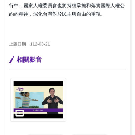
要
行中，國家人權委員會也將持續承擔和落實國際人權公
申
約的精神，深化台灣對於民主與自由的重視。
訴
無
上版日期：112-03-21
障
礙
相關影音
快
捷
鍵
兒
網
中
少
站
文
版
導
版
首
覽
頁