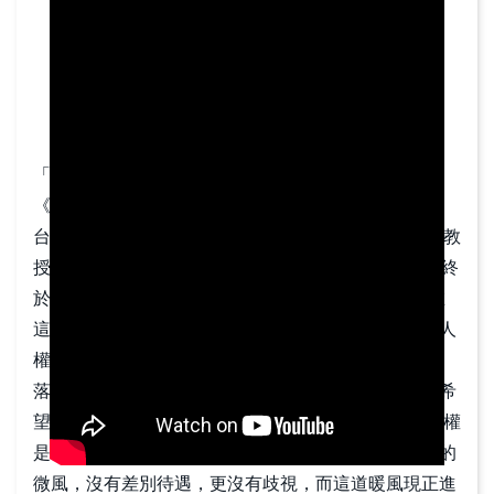
關
於
國
家
人
權
「人人皆生而自由，在尊嚴及權利上一律平等。」—
委
《世界人權宣言》
員
台灣成立國家人權委員會，源自1997年人權學者黃默教
會
授的倡議，並歷經民間團體長達20年的推動與努力，終
於促成國家人權委員會於2020年8月1日正式成立。在
兒
這支簡介影片中，國家人權委員會透過紫色線條，將人
少
權化作一陣陣迎面而來的暖風，輕拂社會上每一個角
權
落；影片配樂也邀請創作歌手黃玠譜寫清新的曲調，希
利
望用最溫暖的視野邀請大家認識國家人權委員會。 人權
是每個人與生俱來的基本權利，如同圍繞在我們身旁的
我
微風，沒有差別待遇，更沒有歧視，而這道暖風現正進