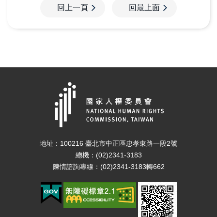
回上一頁
回最上面
隱
資
政
私
通
府
權
安
網
政
全
站
策
政
資
策
料
開
放
宣
告
地址：100216 臺北市中正區忠孝東路一段2號
總機：(02)2341-3183
陳情諮詢專線：(02)2341-3183轉662