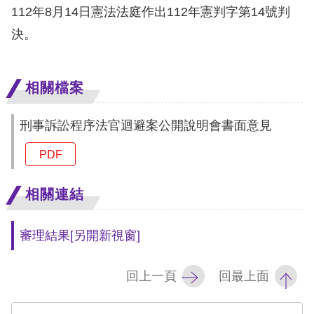
訴
112年8月14日憲法法庭作出112年憲判字第14號判
決。
人
權
資
相關檔案
料
庫
刑事訴訟程序法官迴避案公開說明會書面意見
PDF
無
障
相關連結
礙
快
捷
審理結果
[另開新視窗]
鍵
回上一頁
回最上面
請
選