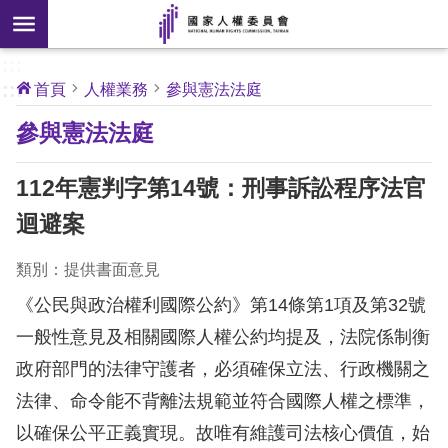
搜
前往主要內容區塊
尋
:::
[另
:::
首頁
人權業務
參與憲法法庭
開
核
參與憲法法庭
心
新
人
權
視
公
112年憲判字第14號：刑事訴訟程序法官
約
窗]
迴避案
關
於
類別：提供書面意見
本
《公民與政治權利國際公約》第14條第1項及第32號
會
一般性意見及相關國際人權公約均提及，法院係制衡
政府部門的法律守護者，必須確保立法、行政機關之
最
新
法律、命令能不背離法規範並符合國際人權之標準，
消
以確保公平正義實現。故唯有維護司法核心價值，始