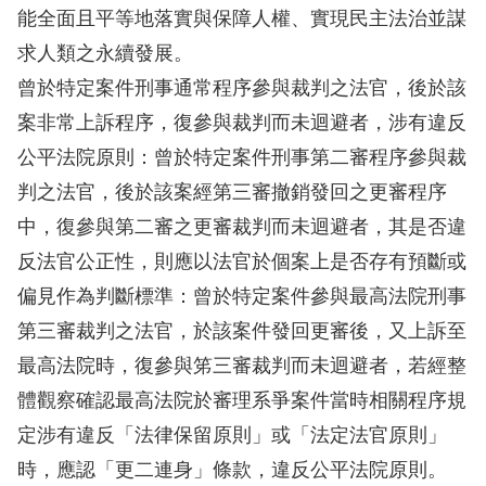
息
能全面且平等地落實與保障人權、實現民主法治並謀
求人類之永續發展。
人
曾於特定案件刑事通常程序參與裁判之法官，後於該
權
業
案非常上訴程序，復參與裁判而未迴避者，涉有違反
務
公平法院原則：曾於特定案件刑事第二審程序參與裁
判之法官，後於該案經第三審撤銷發回之更審程序
核
中，復參與第二審之更審裁判而未迴避者，其是否違
心
反法官公正性，則應以法官於個案上是否存有預斷或
人
權
偏見作為判斷標準：曾於特定案件參與最高法院刑事
公
第三審裁判之法官，於該案件發回更審後，又上訴至
約
最高法院時，復參與笫三審裁判而未迴避者，若經整
體觀察確認最高法院於審理系爭案件當時相關程序規
陳
定涉有違反「法律保留原則」或「法定法官原則」
情
申
時，應認「更二連身」條款，違反公平法院原則。