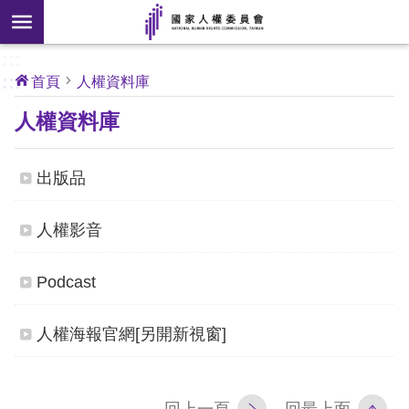
搜
前往主要內容區塊
尋
:::
[另
:::
首頁
人權資料庫
開
核
人權資料庫
心
新
人
權
視
公
約
出版品
窗]
關
人權影音
於
本
Podcast
會
人權海報官網
[另開新視窗]
最
新
消