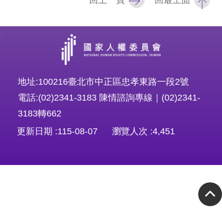
回上一頁
回最上面
息
人
:
權
業
務
地址:100216臺北市中正區忠孝東路一段2號
核
電話:(02)2341-3183 陳情諮詢專線｜(02)2341-
心
3183轉662
人
更新日期
115-08-07
瀏覽人次
4,451
權
公
約
陳
情
申