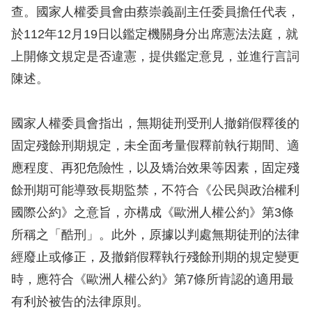
息
查。國家人權委員會由蔡崇義副主任委員擔任代表，
於112年12月19日以鑑定機關身分出席憲法法庭，就
人
上開條文規定是否違憲，提供鑑定意見，並進行言詞
權
業
陳述。
務
國家人權委員會指出，無期徒刑受刑人撤銷假釋後的
核
固定殘餘刑期規定，未全面考量假釋前執行期間、適
心
應程度、再犯危險性，以及矯治效果等因素，固定殘
人
權
餘刑期可能導致長期監禁，不符合《公民與政治權利
公
國際公約》之意旨，亦構成《歐洲人權公約》第3條
約
所稱之「酷刑」。此外，原據以判處無期徒刑的法律
經廢止或修正，及撤銷假釋執行殘餘刑期的規定變更
陳
時，應符合《歐洲人權公約》第7條所肯認的適用最
情
申
有利於被告的法律原則。