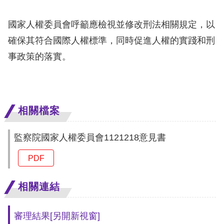
訴
國家人權委員會呼籲應檢視並修改刑法相關規定，以
人
確保其符合國際人權標準，同時促進人權的實踐和刑
權
事政策的落實。
資
料
庫
相關檔案
無
障
監察院國家人權委員會1121218意見書
礙
快
PDF
捷
鍵
相關連結
請
審理結果
[另開新視窗]
選