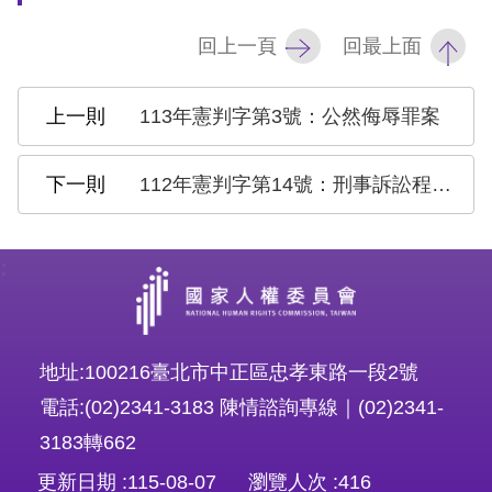
擇
回上一頁
回最上面
語
113年憲判字第3號：公然侮辱罪案
言
112年憲判字第14號：刑事訴訟程序法官迴避案
兒少版
回
:
首
頁
地址:100216臺北市中正區忠孝東路一段2號
網
電話:(02)2341-3183 陳情諮詢專線｜(02)2341-
站
3183轉662
導
更新日期
115-08-07
瀏覽人次
416
覽