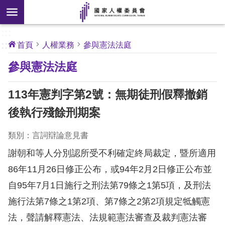
搜
前往主要內容區塊
尋
:::
[另
:::
首頁
人權業務
參與憲法法庭
開
核
參與憲法法庭
心
新
人
權
視
公
113年憲判字第2號：無期徒刑假釋撤銷
約
窗]
後執行殘餘刑期案
關
於
類別：言詞辯論意見書
本
謝朝和等人分別認所受不利確定終局裁定，暨所適用
會
86年11月26日修正公布，或94年2月2日修正公布並
自95年7月1日施行之刑法第79條之1第5項，及刑法
最
新
施行法第7條之1第2項、第7條之2第2項規定牴觸憲
消
法，聲請解釋憲法、法規範憲法審查及裁判憲法審