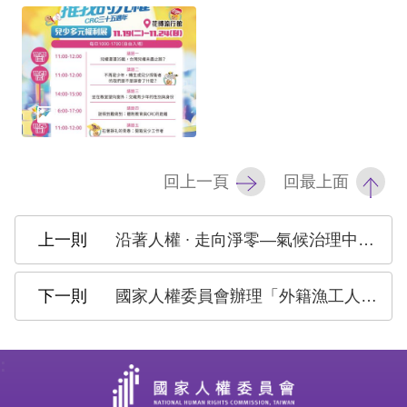
網
站
安
全
政
回上一頁
回最上面
策
隱
沿著人權 ∙ 走向淨零—氣候治理中的環境人權論壇
私
權
國家人權委員會辦理「外籍漁工人權議題利害關係人之行動與對話」
保
護
:
政