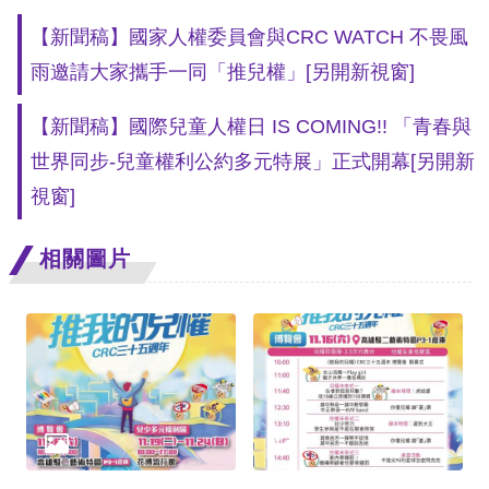
【新聞稿】國家人權委員會與CRC WATCH 不畏風
擇
雨邀請大家攜手一同「推兒權」
[另開新視窗]
語
【新聞稿】國際兒童人權日 IS COMING!! 「青春與
言
世界同步-兒童權利公約多元特展」正式開幕
[另開新
兒少版
視窗]
回
相關圖片
首
頁
網
站
導
覽