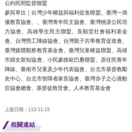
訴
公約民間監督聯盟
參與單位｜台灣少年權益與福利促進聯盟、臺灣一滴
人
優教育協會、、臺灣青年民主協會、臺灣桃湛公民培
權
力協會、高雄學生民主聯盟、良顯堂社會福利基金
資
會、台灣勞工陣線協會、台灣親子共學教育促進會、
料
庫
臺灣媒體觀察教育基金會、臺灣兒童權益聯盟、高雄
市婦女新知協會、小民參政歐巴桑聯盟、原住民青年
無
陣線、臺南市兒童及少年代表協會、台北市基督教勵
障
友中心、台北市智障者家長協會、臺灣赤子之心過動
礙
症協會總會、基督徒救世會、人本教育基金會
快
捷
鍵
上版日期：113-11-15
請
相關連結
選