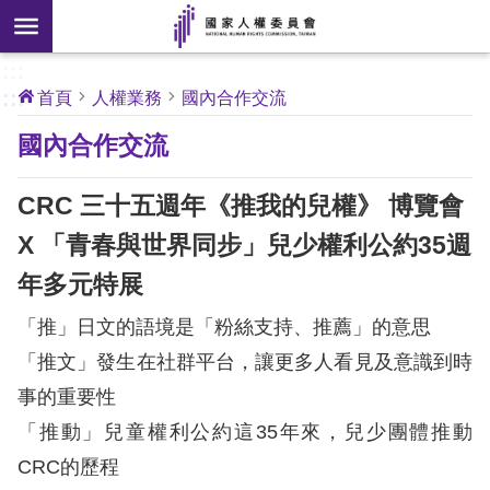
搜
前往主要內容區塊
尋
:::
[另
:::
首頁
人權業務
國內合作交流
開
核
國內合作交流
心
新
人
權
視
公
CRC 三十五週年《推我的兒權》 博覽會
約
窗]
X 「青春與世界同步」兒少權利公約35週
關
年多元特展
於
本
「推」日文的語境是「粉絲支持、推薦」的意思
會
「推文」發生在社群平台，讓更多人看見及意識到時
事的重要性
最
「推動」兒童權利公約這35年來，兒少團體推動
新
消
CRC的歷程