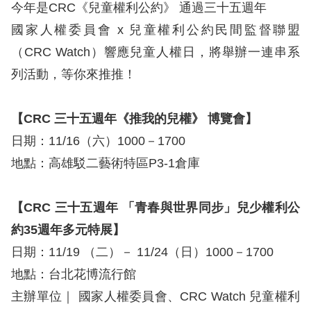
息
今年是CRC《兒童權利公約》 通過三十五週年
國家人權委員會 x 兒童權利公約民間監督聯盟
人
（CRC Watch）響應兒童人權日，將舉辦一連串系
權
列活動，等你來推推！
業
務
【CRC 三十五週年《推我的兒權》 博覽會】
核
日期：11/16（六）1000－1700
心
地點：高雄駁二藝術特區P3-1倉庫
人
權
公
【CRC 三十五週年 「青春與世界同步」兒少權利公
約
約35週年多元特展】
日期：11/19 （二）－ 11/24（日）1000－1700
陳
地點：台北花博流行館
情
主辦單位｜ 國家人權委員會、CRC Watch 兒童權利
申