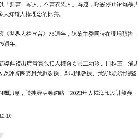
以「要當一家人，不當衣架人」為題，呼籲停止家庭暴
多人知道人權理念的比賽。
應《世界人權宣言》75週年，陳菊主委同時在現場預告，晚
75週年。
頒獎典禮出席貴賓包括人權會委員王幼玲、田秋堇、浦
以及評審團委員黃默教授、鄭司維教授、黃顯勛設計總監
相關訊息，
請搜尋活動網站：
2023年人權海報設計競賽
2-10