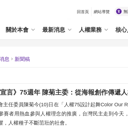
無
回首頁
網站導覽
_
關於本會
最新消息
人權業務
核心
消息
新聞稿
宣言》75週年 陳菊主委：從海報創作傳遞
任委員陳菊今(10)日在「人權75設計起舞Color Our 
參賽者用熱血參與人權理念的推廣，
台灣民主走到今天
懼，人權種子不斷茁壯的社會。