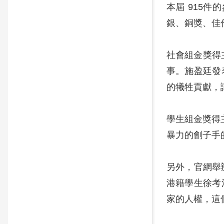
本屆 915
銀、銅獎、佳
社會組金獎得主施
事。施盈廷發
的犧牲貢獻，
學生組金獎得主
暴力的劊子手
另外，官網舉
港籍學生徐考
家的人權，這