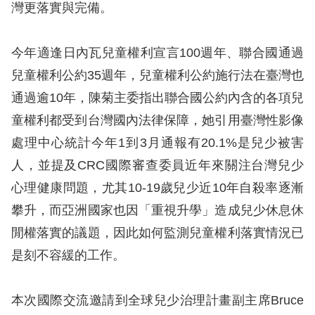
訴
灣更落實與完備。
人
今年適逢日內瓦兒童權利宣言100週年、聯合國通過
權
兒童權利公約35週年，兒童權利公約施行法在臺灣也
資
通過逾10年，陳菊主委指出聯合國公約內含的各項兒
料
庫
童權利都受到台灣國內法律保障，她引用臺灣性影像
處理中心統計今年1到3月通報有20.1%是兒少被害
無
人，並提及CRC國際審查委員近年來關注台灣兒少
障
心理健康問題，尤其10-19歲兒少近10年自殺率逐漸
礙
攀升，而亞洲國家也因「重視升學」造成兒少休息休
快
閒權落實的議題，因此如何監測兒童權利落實情況已
捷
是刻不容緩的工作。
鍵
請
本次國際交流邀請到全球兒少治理計畫副主席Bruce
選