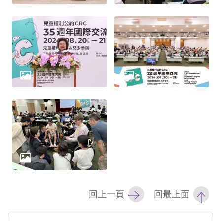
礙
網
頁
宣
言
回上一頁
回最上面