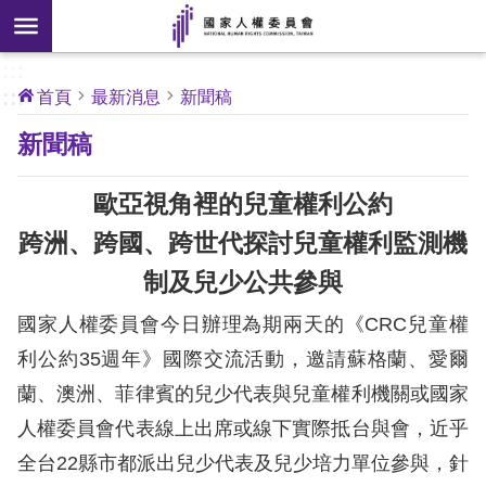
搜
前往主要內容區塊
尋
:::
[另
:::
首頁
最新消息
新聞稿
開
核
新聞稿
心
新
人
權
視
公
歐亞視角裡的兒童權利公約
約
窗]
跨洲、跨國、跨世代探討兒童權利監測機
關
制及兒少公共參與
於
本
國家人權委員會今日辦理為期兩天的《CRC兒童權
會
利公約35週年》國際交流活動，邀請蘇格蘭、愛爾
蘭、澳洲、菲律賓的兒少代表與兒童權利機關或國家
最
人權委員會代表線上出席或線下實際抵台與會，近乎
新
消
全台22縣市都派出兒少代表及兒少培力單位參與，針