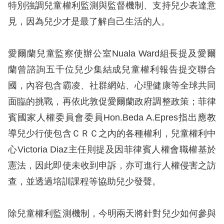
特別強調兒童權利監測與監督機制、支持兒少表達意
見，因為兒少才是最了解自己生活的人。
網
站
愛爾蘭兒童監察使辦公室Nuala Ward組長提及愛爾
安
蘭曾諮詢五千位兒少集結成兒童權利報告提交聯合
全
國，內容包含霸凌、社群網站、心理健康等全球共同
政
面臨的挑戰，再依此敦促愛爾蘭政府調整政策；菲律
策
賓國家人權委員會委員Hon.Beda A.Epres指出應教
隱
導兒少行使包含ＣＲＣ之內的各種權利，兒童權利中
私
心Victoria Diaz主任則提及因菲律賓人權會職權基於
權
憲法，因此即使未收到申訴，亦可進行人權侵害之訪
保
查，並透過培訓課程等協助兒少發聲。
護
政
除兒童權利監測機制，今明兩天將針對兒少如何參與