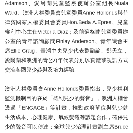
Adamson、愛爾蘭兒童監察使辦公室組長Nuala
擇
Ward、澳洲人權委員會兒童委員Anne Hollonds與菲
律賓國家人權委員會委員Hon.Beda A.Epres、兒童
語
權利中心主任Victoria Diaz；及前蘇格蘭兒童委員辦
言
公室的青年諮詢顧問Finlay Anderson、青年議會主
兒少版
席Ellie Craig、臺灣中央兒少代表劉融諭、鄭天立，
愛爾蘭和澳洲的青(少)年代表分別以實體或視訊方式
回
交流各國兒少參與及培力經驗。
首
頁
澳洲人權委員會Anne Hollonds委員指出，兒少權利
監測機制目的在於「聽到兒少的聲音」，澳洲人權會
網
透過「ENGAGE」等計畫，推動政府單位與兒少就
站
生活成本、心理健康、氣候變遷等議題合作，確保兒
導
少的聲音可以傳達；全球兒少治理計畫副主席Bruce
覽