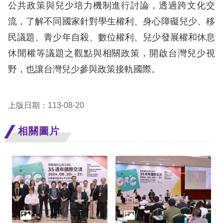
策
公共政策與兒少培力機制進行討論，透過跨文化交
流，了解不同國家針對學生權利、身心障礙兒少、移
政
民議題、青少年自殺、數位權利、兒少發展權和休息
府
休閒權等議題之觀點與相關政策，開啟台灣兒少視
網
野，也讓台灣兒少參與政策接軌國際。
站
資
料
上版日期：113-08-20
開
相關圖片
放
宣
告
無
障