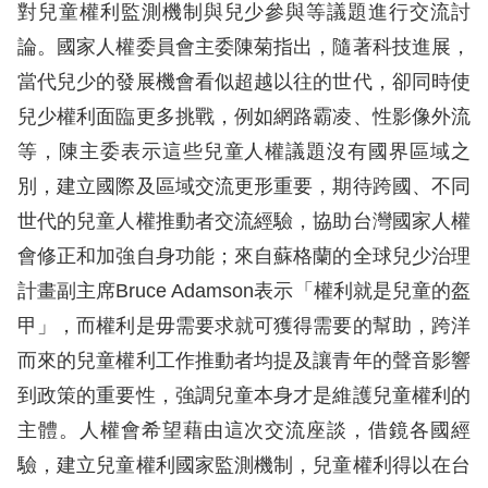
息
對兒童權利監測機制與兒少參與等議題進行交流討
論。國家人權委員會主委陳菊指出，隨著科技進展，
人
當代兒少的發展機會看似超越以往的世代，卻同時使
權
兒少權利面臨更多挑戰，例如網路霸凌、性影像外流
業
務
等，陳主委表示這些兒童人權議題沒有國界區域之
別，建立國際及區域交流更形重要，期待跨國、不同
核
世代的兒童人權推動者交流經驗，協助台灣國家人權
心
會修正和加強自身功能；來自蘇格蘭的全球兒少治理
人
計畫副主席Bruce Adamson表示「權利就是兒童的盔
權
公
甲」，而權利是毋需要求就可獲得需要的幫助，跨洋
約
而來的兒童權利工作推動者均提及讓青年的聲音影響
到政策的重要性，強調兒童本身才是維護兒童權利的
陳
主體。人權會希望藉由這次交流座談，借鏡各國經
情
驗，建立兒童權利國家監測機制，兒童權利得以在台
申