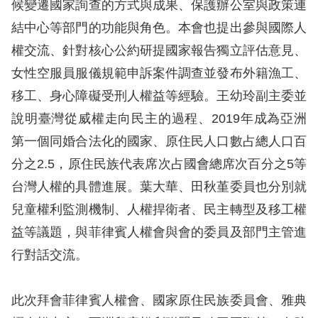
候變遷國家詢查的方式與成果、保護辦公室與政策連
訴
結中心等部門的功能與角色。本會也提出參與國際人
人
權交流、針對核心公約研提國家報告獨立評估意見、
權
女性空服員服儀規範申訴案件調查並發布外籍漁工、
資
移工、身心障礙受刑人權益等經驗。王幼玲副主委並
料
庫
說明臺灣從威權走向民主的過程、2019年成為亞洲
第一個同婚合法化的國家、原住民人口數占總人口百
無
分之2.5，原住民族代表席次占國會總席次百分之5等
障
台灣人權的具體進展。葉大華、田秋堇委員也分別就
礙
兒童權利監測機制、人權捍衛者、民主轉型及移工權
快
益等議題，與菲律賓人權會與會的委員及部門主管進
捷
行對話交流。
鍵
請
此次拜會菲律賓人權會、國家原住民族委員會、雅典
選