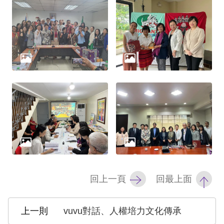
網
站
安
全
政
策
隱
私
權
保
回上一頁
回最上面
護
政
vuvu對話、人權培力文化傳承