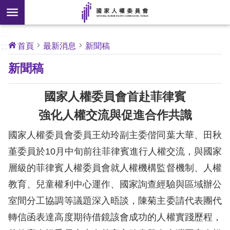
搜
前往主要內容區塊
尋
:::
[另
:::
首頁
最新消息
新聞稿
開
核
新聞稿
心
新
人
權
視
公
國家人權委員會首赴菲律賓
約
窗]
強化人權交流與促進合作共識
關
國家人權委員會委員王幼玲副主委偕同葉大華、田秋
於
本
堇委員於10月中旬前往菲律賓進行人權交流，與國家
會
層級的菲律賓人權委員會就人權機構監督機制、人權
教育、兒童權利中心運作、國家詢查經驗與區域辦公
最
室間分工協調等議題深入晤談，陳菊主委請代表團代
新
轉信函表達高度期待借鏡該會成功的人權實踐歷程，
消