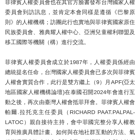
息
菲律賓人權委員會也在其官方臉書發布台灣國家人權
委員會到訪訊息，並肯定本會同樣是遵循《巴黎原
人
則》的人權機構；訪團此行也實地與菲律賓國家原住
權
民族委員會、雅典耀人權中心、亞洲兒童權利聯盟及
業
移工國際等機關（構）進行交流。
務
核
菲律賓人權委員會成立於1987年，人權委員係經由
心
總統提名任命，台灣國家人權委員會已多次與菲律賓
人
人權會實質合作，此行是雙方繼上（9）月APF(亞太
權
地區國家人權機構論壇)在泰國召開2024年會進行互
公
約
動之後，再次由臺灣人權會抵菲拜會。菲律賓人權會
帕爾.拉托克主任委員（RICHARD PAAT.PALPAL-
陳
LATOC）親自接待主持，會中菲國完整分享人權教
情
育與推廣具體計畫、如何與在地社群互動的方法、氣
申