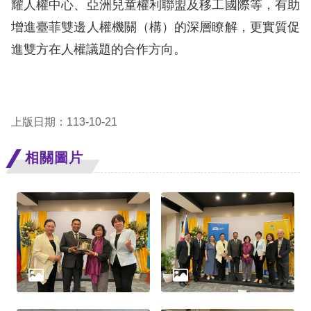
耀人權中心、亞洲兒童權利聯盟及移工國際等，有助
增進臺菲雙邊人權機關（構）的深層瞭解，更實質促
擇
進雙方在人權議題的合作方向。
語
言
兒少版
上版日期：113-10-21
相關圖片
回
首
頁
網
站
導
覽