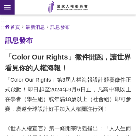
搜
前往主要內容區塊
尋
:::
[另
:::
首頁
最新消息
訊息發布
開
核
訊息發布
心
新
人
權
視
公
「Color Our Rights」徵件開跑，讓世界
約
窗]
看見你的人權海報！
關
「Color Our Rights」第3屆人權海報設計競賽徵件正
於
本
式啟動！即日起至2024年9月6日止，凡高中職以上
會
在學者（學生組）或年滿18歲以上（社會組）即可參
賽，廣邀全球設計好手加入人權關注行列！
最
新
《世界人權宣言》第一條開宗明義指出：「人人生而
消