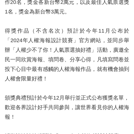
作20名，獎金各新台幣2萬元，以及最佳人氣票選獎
訴
1名，獎金為新台幣3萬元。
人
權
得獎作品（不含名次）預計於今年11月公布於
資
「2024年人權海報設計競賽」官方網站，並同步舉
料
庫
辦「人權少不了你！人氣票選抽好禮」活動，廣邀全
民一同欣賞海報、填問卷、分享心得，凡填寫問卷並
無
投下心目中最有感觸的人權海報作品，就有機會抽到
障
人權會限量好禮！
礙
快
頒獎典禮預計於今年12月舉行並正式公布獲獎名單，
捷
歡迎各界設計好手共同參與，讓世界看見你的人權海
鍵
報！
請
選