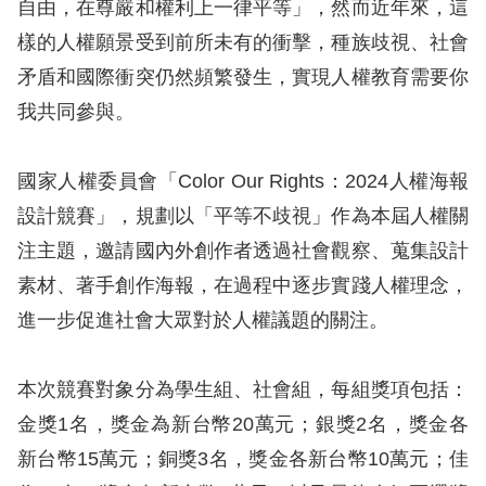
息
自由，在尊嚴和權利上一律平等」，然而近年來，這
樣的人權願景受到前所未有的衝擊，種族歧視、社會
人
矛盾和國際衝突仍然頻繁發生，實現人權教育需要你
權
我共同參與。
業
務
國家人權委員會「Color Our Rights：2024人權海報
核
設計競賽」，規劃以「平等不歧視」作為本屆人權關
心
注主題，邀請國內外創作者透過社會觀察、蒐集設計
人
素材、著手創作海報，在過程中逐步實踐人權理念，
權
進一步促進社會大眾對於人權議題的關注。
公
約
本次競賽對象分為學生組、社會組，每組獎項包括：
陳
金獎1名，獎金為新台幣20萬元；銀獎2名，獎金各
情
新台幣15萬元；銅獎3名，獎金各新台幣10萬元；佳
申