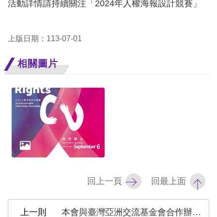
活動詳情請持續關注
「2024年人權海報設計競賽」
擇
語
上版日期：113-07-01
言
相關圖片
兒少版
回
首
頁
網
回上一頁
回最上面
站
導
本會與臺灣亞洲交流基金會合作辦理【亞洲人權跨世代對話】專題論壇，歡迎踴躍報名
覽