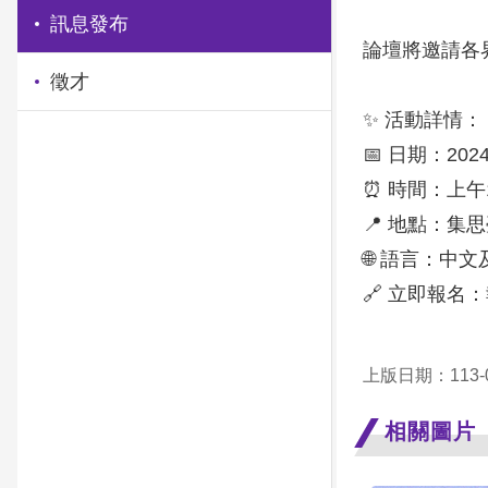
訊息發布
論壇將邀請各
徵才
✨ 活動詳情：
📅 日期：20
⏰ 時間：上午
📍 地點：
🌐 語言：
🔗 立即報名
上版日期：113-0
相關圖片