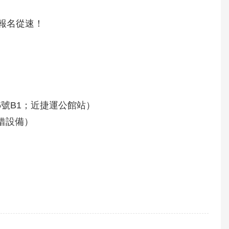
報名從速！
5號B1；近捷運公館站）
借設備）