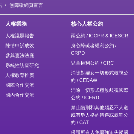
告
無障礙網頁宣言
人權業務
核心人權公約
人權議題報告
兩公約 / ICCPR & ICESCR
陳情申訴成效
身心障礙者權利公約 /
CRPD
參與憲法法庭
兒童權利公約 / CRC
系統性訪查研究
消除對婦女一切形式歧視公
人權教育推廣
約 / CEDAW
國際合作交流
消除一切形式種族歧視國際
國內合作交流
公約 / ICERD
禁止酷刑和其他殘忍不人道
或有辱人格的待遇或處罰公
約 / CAT
保護所有人免遭強迫失蹤國