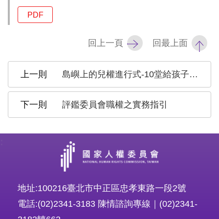
訴
PDF
人
權
回上一頁
回最上面
資
料
島嶼上的兒權進行式-10堂給孩子的兒童權利必修課(CRC獨立評估意見兒少版)
庫
評鑑委員會職權之實務指引
無
障
礙
:
快
捷
鍵
地址:100216臺北市中正區忠孝東路一段2號
請
電話:(02)2341-3183 陳情諮詢專線｜(02)2341-
選