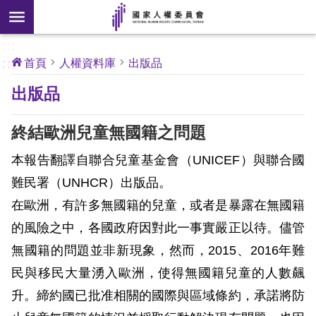
搜
前往主要內容區塊
尋
:::
[另
:::
首頁
人權資料庫
出版品
開
核
出版品
心
新
人
權
視
公
終結歐洲兒童無國籍之問題
約
窗]
本報告翻譯自聯合兒童基金會（UNICEF）與聯合國
關
難民署（UNHCR）出版品。
於
在歐洲，有許多無國籍的兒童，或者是暴露在無國籍
本
會
的風險之中，各國政府因對此一事實嚴正以待。儘管
無國籍的問題並非新現象，然而，2015、2016年難
最
民與移民大量湧入歐洲，使得無國籍兒童的人數飆
新
升。締約國已批准相關的國際與區域條約，承諾將防
消