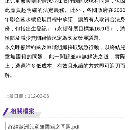
止兒童無國籍的情況並採取行動解決現有問題，也因
息
此應負起明確的法定義務。此外，各國政府在2030
人
年聯合國永續發展目標中承諾「讓所有人取得合法身
權
份，包括出生登記」（永續發展目標第16.9項），將
業
預防及減少無國籍情況定為國家發展議題。
務
本文呼籲締約國及區域組織採取緊急行動，以終結兒
核
童無國籍的問題。此一問題並非無解決之道，實際
心
上，透過許多低成本、有效且永續的方式即可迎刃而
人
解。
權
公
約
上版日期：112-02-06
陳
相關檔案
情
申
終結歐洲兒童無國籍之問題.pdf