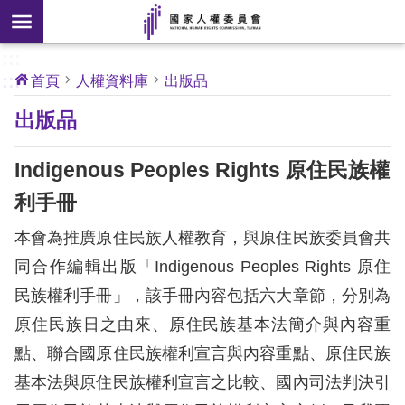
搜
前往主要內容區塊
尋
:::
[另
:::
首頁
人權資料庫
出版品
開
核
出版品
心
新
人
權
視
公
Indigenous Peoples Rights 原住民族權
約
窗]
利手冊
關
本會為推廣原住民族人權教育，與原住民族委員會共
於
本
同合作編輯出版「Indigenous Peoples Rights 原住
會
民族權利手冊」，該手冊內容包括六大章節，分別為
原住民族日之由來、原住民族基本法簡介與內容重
最
點、聯合國原住民族權利宣言與內容重點、原住民族
新
基本法與原住民族權利宣言之比較、國內司法判決引
消