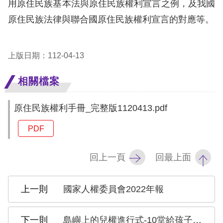
息
用原住民族基本法與原住民族權利宣言之例，及我國
原住民族法律與聯合國原住民族權利宣言的對應等。
人
權
業
上版日期：112-04-13
務
相關檔案
核
原住民族權利手冊_完整版1120413.pdf
心
人
PDF
權
公
回上一頁
回最上面
約
陳
國家人權委員會2022年報
情
申
島嶼上的兒權進行式-10堂給孩子的兒童權利必修課(CRC獨立評估意見兒少版)