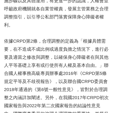
施步驟以及具體運用，有更進一步的認識，人權會並
息
呼籲政府機關就各自業管權責，發展主管業務之合理
人
調整指引，以引導公私部門落實保障身心障礙者權
權
利。
業
務
依據CRPD第2條，合理調整的定義為「根據具體需
核
要，在不造成不成比例或過度負擔之情況下，進行必
心
要及適當之修改與調整，以確保身心障礙者在與其他
人
人平等基礎上享有或行使所有人權及基本自由。」聯
權
合國人權事務高級專員辦事處2016年《CRPD第5條
公
約
規定平等及不歧視報告》，以及聯合國CRPD委員會
2018年通過的《第6號一般性意見》，皆對於合理調
陳
整之內涵詳加闡述。另外，在我國2017年CRPD初次
情
國家報告與2022年第二次國家報告的結論性意見
申