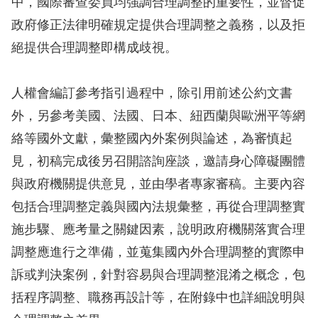
中，國際審查委員均強調合理調整的重要性，並督促
訴
政府修正法律明確規定提供合理調整之義務，以及拒
人
絕提供合理調整即構成歧視。
權
資
人權會編訂參考指引過程中，除引用前述公約文書
料
外，另參考美國、法國、日本、紐西蘭與歐洲平等網
庫
絡等國外文獻，彙整國內外案例與論述，為審慎起
無
見，初稿完成後另召開諮詢座談，邀請身心障礙團體
障
與政府機關提供意見，並由學者專家審稿。主要內容
礙
包括合理調整定義與國內法規彙整，再從合理調整實
快
施步驟、應考量之關鍵因素，說明政府機關落實合理
捷
調整應進行之準備，並蒐集國內外合理調整的實際申
鍵
訴或判決案例，針對容易與合理調整混淆之概念，包
請
括程序調整、職務再設計等，在附錄中也詳細說明與
選