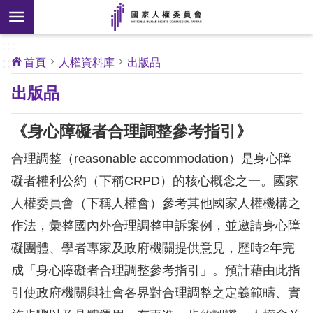
搜
前往主要內容區塊
尋
:::
[另
:::
首頁
人權資料庫
出版品
開
核
出版品
心
新
人
權
視
公
《身心障礙者合理調整參考指引》
約
窗]
合理調整（reasonable accommodation）是身心障
關
礙者權利公約（下稱CRPD）的核心概念之一。國家
於
人權委員會（下稱人權會）參考其他國家人權機構之
本
會
作法，彙整國內外合理調整申訴案例，並邀請身心障
礙團體、學者專家及政府機關提供意見，歷時2年完
最
成「身心障礙者合理調整參考指引」。預計藉由此指
新
引使政府機關與社會各界對合理調整之定義範疇、實
消