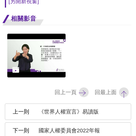
[另開新視窗]
網
相關影音
站
安
全
政
策
隱
私
回上一頁
回最上面
權
保
《世界人權宣言》易讀版
護
政
國家人權委員會2022年報