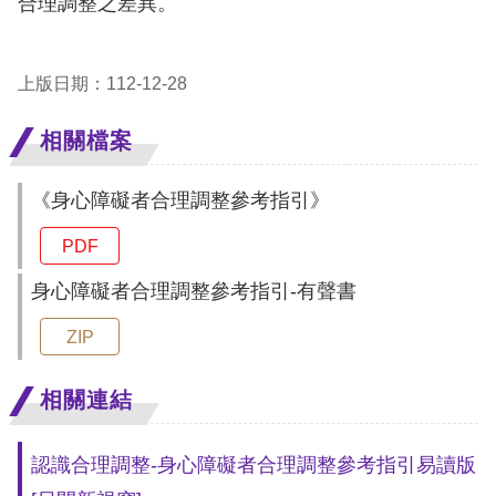
合理調整之差異。
擇
上版日期：112-12-28
語
言
相關檔案
兒少版
《身心障礙者合理調整參考指引》
PDF
回
首
身心障礙者合理調整參考指引-有聲書
頁
ZIP
網
相關連結
站
導
認識合理調整-身心障礙者合理調整參考指引易讀版
覽