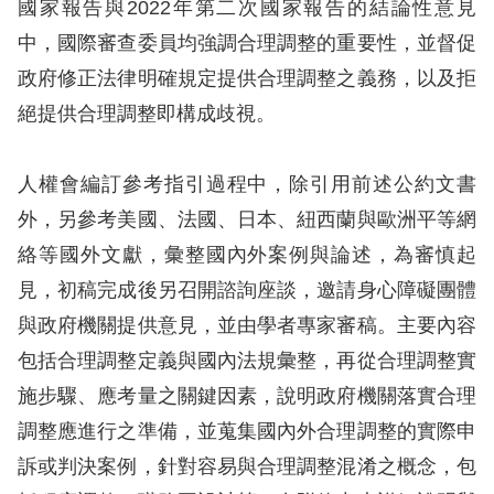
國家報告與2022年第二次國家報告的結論性意見
訴
中，國際審查委員均強調合理調整的重要性，並督促
人
政府修正法律明確規定提供合理調整之義務，以及拒
權
絕提供合理調整即構成歧視。
資
料
庫
人權會編訂參考指引過程中，除引用前述公約文書
外，另參考美國、法國、日本、紐西蘭與歐洲平等網
無
絡等國外文獻，彙整國內外案例與論述，為審慎起
障
見，初稿完成後另召開諮詢座談，邀請身心障礙團體
礙
與政府機關提供意見，並由學者專家審稿。主要內容
快
包括合理調整定義與國內法規彙整，再從合理調整實
捷
施步驟、應考量之關鍵因素，說明政府機關落實合理
鍵
調整應進行之準備，並蒐集國內外合理調整的實際申
請
訴或判決案例，針對容易與合理調整混淆之概念，包
選