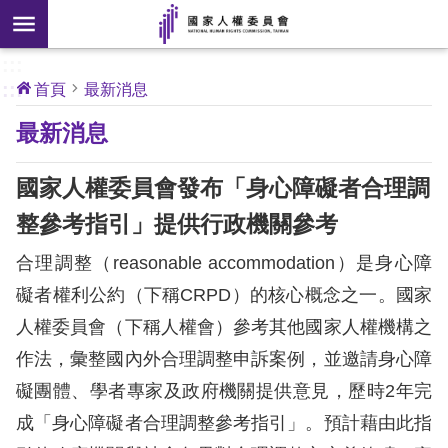
搜
前往主要內容區塊
尋
:::
[另
:::
首頁
最新消息
開
核
最新消息
心
新
人
權
視
公
國家人權委員會發布「身心障礙者合理調
約
窗]
整參考指引」提供行政機關參考
關
合理調整（reasonable accommodation）是身心障
於
本
礙者權利公約（下稱CRPD）的核心概念之一。國家
會
人權委員會（下稱人權會）參考其他國家人權機構之
作法，彙整國內外合理調整申訴案例，並邀請身心障
最
礙團體、學者專家及政府機關提供意見，歷時2年完
新
成「身心障礙者合理調整參考指引」。預計藉由此指
消