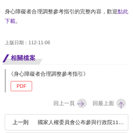
身心障礙者合理調整參考指引的完整內容，歡迎
點此
網
下載
。
站
安
全
上版日期：112-11-06
政
相關檔案
策
《身心障礙者合理調整參考指引》
隱
私
PDF
權
回上一頁
回最上面
保
護
國家人權委員會公布參與行政院112年1月至2月間「落實國家人權行動計畫辦理情形表」第1次審查會議(共3場)之監督情形
政