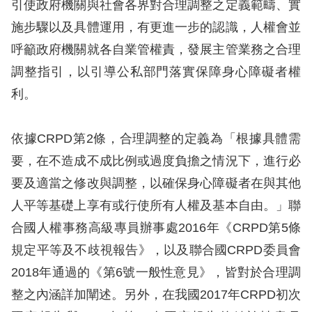
息
引使政府機關與社會各界對合理調整之定義範疇、實
施步驟以及具體運用，有更進一步的認識，人權會並
人
呼籲政府機關就各自業管權責，發展主管業務之合理
權
調整指引，以引導公私部門落實保障身心障礙者權
業
利。
務
核
依據CRPD第2條，合理調整的定義為「根據具體需
心
要，在不造成不成比例或過度負擔之情況下，進行必
人
要及適當之修改與調整，以確保身心障礙者在與其他
權
人平等基礎上享有或行使所有人權及基本自由。」聯
公
約
合國人權事務高級專員辦事處2016年《CRPD第5條
規定平等及不歧視報告》，以及聯合國CRPD委員會
陳
2018年通過的《第6號一般性意見》，皆對於合理調
情
整之內涵詳加闡述。另外，在我國2017年CRPD初次
申