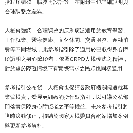
括程序調整、職務再設計等，在附錄中也詳細說明與
合理調整之差異。
擇
語
人權會強調，合理調整的原則廣泛適用於教育學習、
言
工作就業、醫療健康、文化休閒、交通服務、金融消
費等不同場域，此參考指引除了適用於已取得身心障
兒少版
礙證明之身心障礙者，依照CRPD人權模式之精神，
回
對於處於障礙情境下有實際需求之民眾也同樣適用。
首
頁
參考指引公布後，人權會也促請各政府機關儘速就其
業管權責，發展更細緻的操作型指引，以引導公私部
網
門落實保障身心障礙者之平等權益。未來參考指引將
站
適時滾動修正，持續於國家人權委員會網站增加案例
導
與更新參考資料。
覽