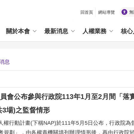
無
回首頁
網站導覽
_
關於本會
最新消息
人權業務
核心
消息
員會公布參與行政院113年1月至2月間「落
共3場)之監督情形
權行動計畫(下稱NAP)於111年5月5日公布，行政院
考規劃」，由各權責機關填列辦理情形後，再由行政院於