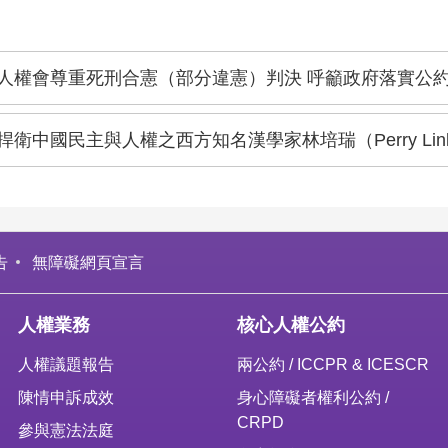
人權會尊重死刑合憲（部分違憲）判決 呼籲政府落實公
捍衛中國民主與人權之西方知名漢學家林培瑞（Perry Lin
告
無障礙網頁宣言
人權業務
核心人權公約
人權議題報告
兩公約 / ICCPR & ICESCR
陳情申訴成效
身心障礙者權利公約 /
CRPD
參與憲法法庭