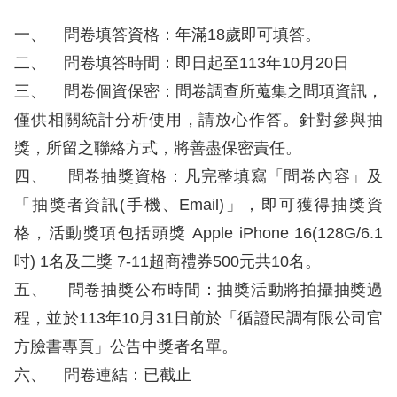
息
一、
問卷填答資格：年滿18歲即可填答。
人
二、
問卷填答時間：即日起至113年10月20日
權
三、
問卷個資保密：問卷調查所蒐集之問項資訊，
業
僅供相關統計分析使用，請放心作答。針對參與抽
務
獎，所留之聯絡方式，將善盡保密責任。
核
四、
問卷抽獎資格：凡完整填寫「問卷內容」及
心
「抽獎者資訊(手機、Email)」，即可獲得抽獎資
人
格，活動獎項包括頭獎 Apple iPhone 16(128G/6.1
權
吋) 1名及二獎 7-11超商禮券500元共10名。
公
約
五、
問卷抽獎公布時間：抽獎活動將拍攝抽獎過
程，並於113年10月31日前於「循證民調有限公司官
陳
方臉書專頁」公告中獎者名單。
情
六、
問卷連結：已截止
申