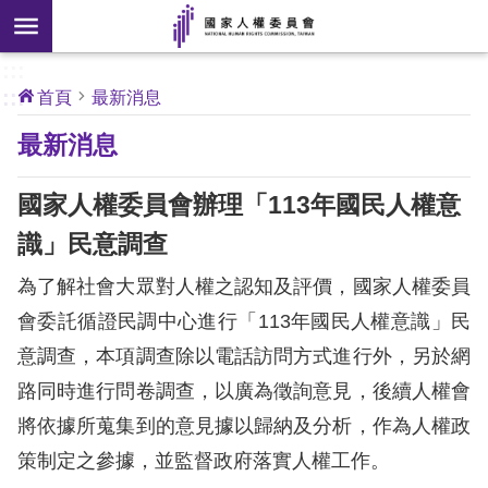
搜
前往主要內容區塊
尋
:::
[另
:::
首頁
最新消息
開
核
最新消息
心
新
人
權
視
公
國家人權委員會辦理「113年國民人權意
約
窗]
識」民意調查
關
為了解社會大眾對人權之認知及評價，國家人權委員
於
本
會委託循證民調中心進行「113年國民人權意識」民
會
意調查，本項調查除以電話訪問方式進行外，另於網
路同時進行問卷調查，以廣為徵詢意見，後續人權會
最
將依據所蒐集到的意見據以歸納及分析，作為人權政
新
策制定之參據，並監督政府落實人權工作。
消