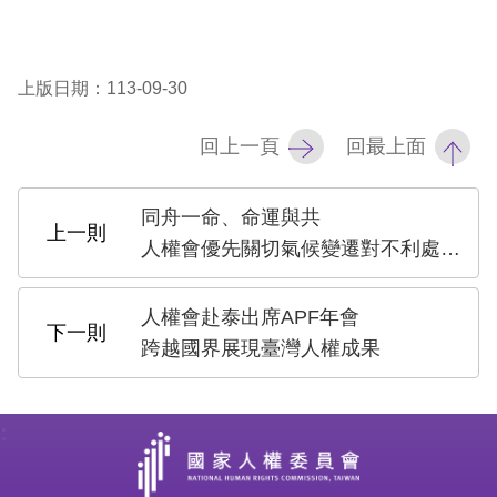
訴
人
上版日期：113-09-30
權
資
回上一頁
回最上面
料
庫
同舟一命、命運與共
無
人權會優先關切氣候變遷對不利處境群體之影響
障
礙
人權會赴泰出席APF年會
快
跨越國界展現臺灣人權成果
捷
鍵
:
請
選