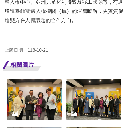
耀人權中心、亞洲兒童權利聯盟及移工國際等，有助
增進臺菲雙邊人權機關（構）的深層瞭解，更實質促
擇
進雙方在人權議題的合作方向。
語
言
兒少版
上版日期：113-10-21
相關圖片
回
首
頁
網
站
導
覽