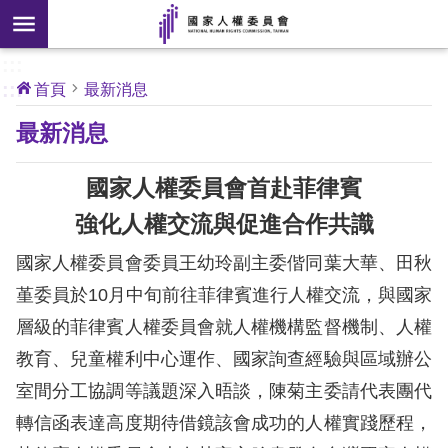
搜
前往主要內容區塊
尋
:::
[另
:::
首頁
最新消息
開
核
最新消息
心
新
人
權
視
公
國家人權委員會首赴菲律賓
約
窗]
強化人權交流與促進合作共識
關
國家人權委員會委員王幼玲副主委偕同葉大華、田秋
於
本
堇委員於10月中旬前往菲律賓進行人權交流，與國家
會
層級的菲律賓人權委員會就人權機構監督機制、人權
教育、兒童權利中心運作、國家詢查經驗與區域辦公
最
室間分工協調等議題深入晤談，陳菊主委請代表團代
新
轉信函表達高度期待借鏡該會成功的人權實踐歷程，
消