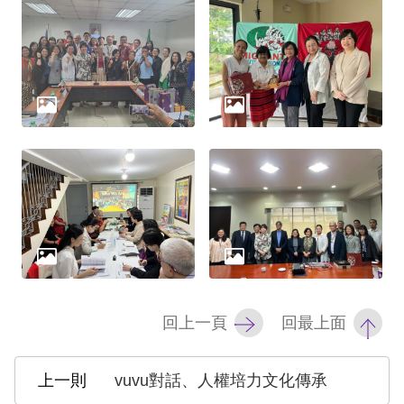
網
站
安
全
政
策
隱
私
權
保
回上一頁
回最上面
護
政
vuvu對話、人權培力文化傳承