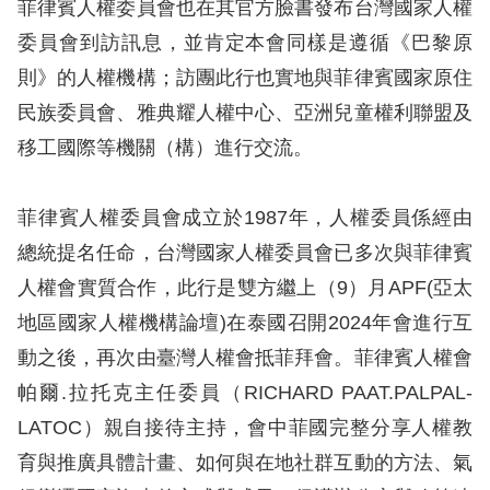
息
菲律賓人權委員會也在其官方臉書發布台灣國家人權
委員會到訪訊息，並肯定本會同樣是遵循《巴黎原
人
則》的人權機構；訪團此行也實地與菲律賓國家原住
權
民族委員會、雅典耀人權中心、亞洲兒童權利聯盟及
業
移工國際等機關（構）進行交流。
務
核
菲律賓人權委員會成立於1987年，人權委員係經由
心
總統提名任命，台灣國家人權委員會已多次與菲律賓
人
人權會實質合作，此行是雙方繼上（9）月APF(亞太
權
地區國家人權機構論壇)在泰國召開2024年會進行互
公
約
動之後，再次由臺灣人權會抵菲拜會。菲律賓人權會
帕爾.拉托克主任委員（RICHARD PAAT.PALPAL-
陳
LATOC）親自接待主持，會中菲國完整分享人權教
情
育與推廣具體計畫、如何與在地社群互動的方法、氣
申