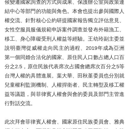
候變遷國家詢查的方式與成果、保護辦公室與政策連
訴
結中心等部門的功能與角色。本會也提出參與國際人
人
權交流、針對核心公約研提國家報告獨立評估意見、
權
女性空服員服儀規範申訴案件調查並發布外籍漁工、
資
移工、身心障礙受刑人權益等經驗。王幼玲副主委並
料
庫
說明臺灣從威權走向民主的過程、2019年成為亞洲
第一個同婚合法化的國家、原住民人口數占總人口百
無
分之2.5，原住民族代表席次占國會總席次百分之5等
障
台灣人權的具體進展。葉大華、田秋堇委員也分別就
礙
兒童權利監測機制、人權捍衛者、民主轉型及移工權
快
益等議題，與菲律賓人權會與會的委員及部門主管進
捷
行對話交流。
鍵
請
此次拜會菲律賓人權會、國家原住民族委員會、雅典
選