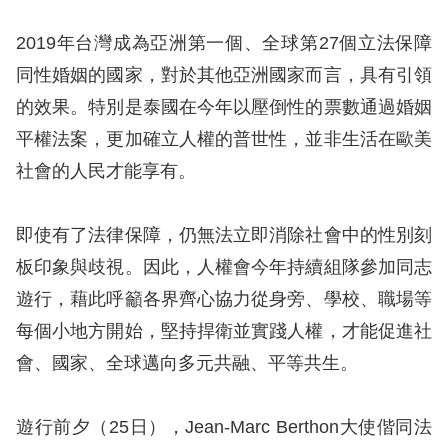
息
2019年台灣成為亞洲第一個、全球第27個立法保障
人
同性婚姻的國家，對於其他亞洲國家而言，具有引領
權
的效果。特別是泰國在今年以壓倒性的票數通過婚姻
業
務
平權法案，更加確立人權的普世性，並非生活在歐美
社會的人民才能享有。
核
心
即使有了法律保障，仍無法立即消除社會中的性別刻
人
板印象與歧視。因此，人權會今年持續組隊參加同志
權
公
遊行，藉此呼籲各界齊心協力從身旁、學校、職場等
約
每個小地方開始，堅持捍衛並實踐人權，才能促進社
會、國家、全球邁向多元共融、平等共生。
陳
情
遊行前夕（25日），Jean-Marc Berthon大使偕同法
申