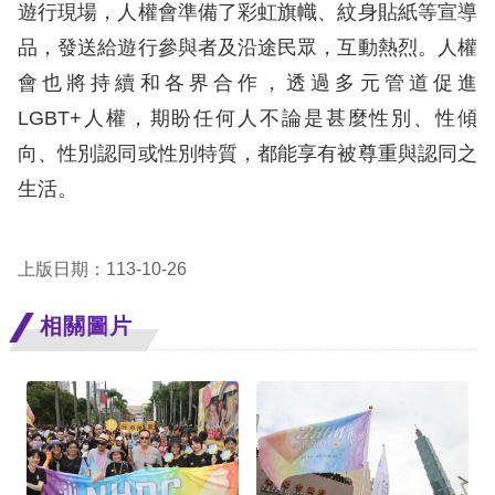
遊行現場，人權會準備了彩虹旗幟、紋身貼紙等宣導
擇
品，發送給遊行參與者及沿途民眾，互動熱烈。人權
會也將持續和各界合作，透過多元管道促進
語
LGBT+人權，期盼任何人不論是甚麼性別、性傾
言
向、性別認同或性別特質，都能享有被尊重與認同之
兒少版
生活。
回
上版日期：113-10-26
首
頁
相關圖片
網
站
導
覽