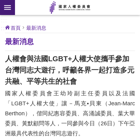
搜
前往主要內容區塊
尋
:::
[另
:::
首頁
最新消息
開
核
最新消息
心
新
人
權
視
公
人權會與法國LGBT+人權大使攜手參加
約
窗]
台灣同志大遊行，呼籲各界一起打造多元
關
共融、平等共生的社會
於
本
國家人權委員會王幼玲副主任委員以及法國
會
「LGBT+人權大使」讓－馬克•貝東（Jean-Marc
Berthon），偕同紀惠容委員、高涌誠委員、葉大華
最
委員、黃默顧問等人，一同參與今日（26日）下午亞
新
消
洲最具代表性的台灣同志遊行。