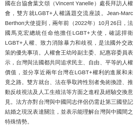
訴
國在台協會葉文頌（Vincent Yanelle）處長拜訪人權
會，雙方就LGBT+人權議題交流座談。Jean-Marc
人
Berthon大使提到，兩年前（2022年）10月26日，法
權
國馬克宏總統任命他擔任LGBT+大使，確認捍衛
資
LGBT+人權、致力消除暴力和歧視，是法國外交政
料
庫
策的優先事項。人權會王幼玲副主委、紀惠容委員表
示，台灣與法國都共同追求民主、自由、平等的人權
無
價值，並分享近兩年台灣在LGBT+權利的進展和未
障
竟之路。雙方就台、法在爭取跨性別者免術換證、推
礙
動反歧視法及人工生殖法等方面之進程及經驗交換意
快
見。法方亦對台灣與中國同志伴侶仍需赴第三國登記
捷
結婚之現況表達關注，並表示能理解台灣與中國間之
鍵
特殊情勢。
請
選