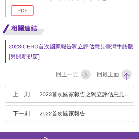
息
PDF
人
權
相關連結
業
務
2023ICERD首次國家報告獨立評估意見臺灣手語版
[另開新視窗]
核
心
回上一頁
回最上面
人
權
公
2023首次國家報告之獨立評估意見【發表會簡報】
約
2022首次國家報告
陳
情
申
: