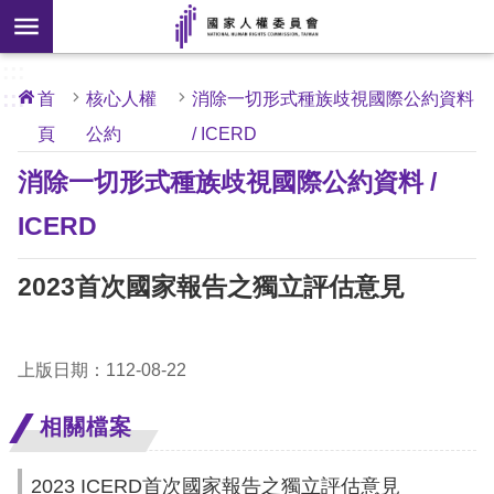
搜
前往主要內容區塊
尋
:::
[另
:::
首
核心人權
消除一切形式種族歧視國際公約資料
開
頁
公約
/ ICERD
核
心
新
人
消除一切形式種族歧視國際公約資料 /
權
視
公
約
ICERD
窗]
關
2023首次國家報告之獨立評估意見
於
本
會
上版日期：112-08-22
最
相關檔案
新
消
2023 ICERD首次國家報告之獨立評估意見