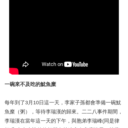
息
人
權
業
務
核
心
人
權
一碗來不及吃的魷魚糜
公
約
每年到了3月10日這一天，李家子孫都會準備一碗魷
陳
魚糜（粥），等待李瑞漢的歸來。二二八事件期間，
情
李瑞漢在當年這一天的下午，與胞弟李瑞峰(同是律
申