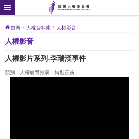
搜
前往主要內容區塊
尋
:::
[另
:::
首頁
人權資料庫
人權影音
開
核
人權影音
心
新
人
權
視
公
人權影片系列-李瑞漢事件
約
窗]
類別：人權教育推廣，轉型正義
關
於
本
會
最
新
消