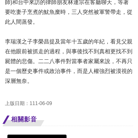
師)和台中來訪的律師朋友林連宗在客廳聊天，等著
訴
要吃妻子烹煮的魷魚糜時，三人突然被軍警帶走，從
人
此人間蒸發。
權
資
李瑞漢之子李榮昌提及當年十五歲的年紀，看見父親
料
庫
在他眼前被抓走的過程，與事後找不到真相更找不到
屍體的悲傷。二二八事件對當事者家屬來說，不再只
無
是一個歷史事件或政治事件，而是人權強烈被漠視的
障
深層無奈。
礙
快
捷
上版日期：111-06-09
鍵
相關影音
請
選