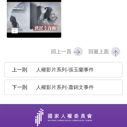
擇
語
言
兒少版
回上一頁
回最上面
回
人權影片系列-張玉蘭事件
首
頁
人權影片系列-蕭錦文事件
網
站
:
導
覽