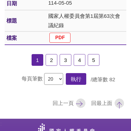
114-05-05
國家人權委員會第1屆第63次會
議紀錄
1
2
3
4
5
每頁筆數
執行
/總筆數
82
回上一頁
回最上面
: