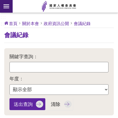
搜
前往主要內容區塊
尋
:::
[另
:::
首頁
關於本會
政府資訊公開
會議紀錄
開
核
會議紀錄
心
新
人
權
視
公
約
窗]
關鍵字查詢：
關
於
本
年度：
會
最
新
消