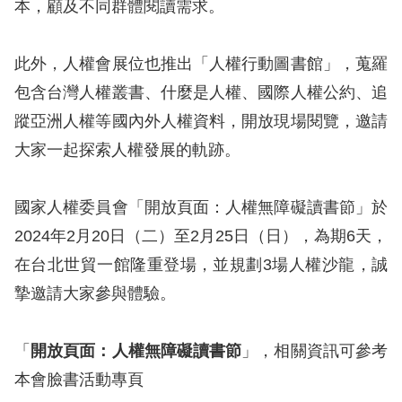
本，顧及不同群體閱讀需求。
訴
人
此外，人權會展位也推出「人權行動圖書館」，蒐羅
權
包含台灣人權叢書、什麼是人權、國際人權公約、追
資
蹤亞洲人權等國內外人權資料，開放現場閱覽，邀請
料
庫
大家一起探索人權發展的軌跡。
無
國家人權委員會「開放頁面：人權無障礙讀書節」於
障
2024年2月20日（二）至2月25日（日），為期6天，
礙
在台北世貿一館隆重登場，並規劃3場人權沙龍，誠
快
摯邀請大家參與體驗。
捷
鍵
「
開放頁面：人權無障礙讀書節
」，相關資訊可參考
請
本會臉書活動專頁
選