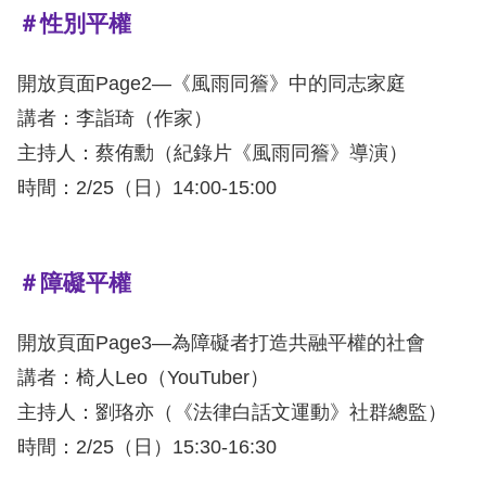
＃性別平權
網
開放頁面Page2—《風雨同簷》中的同志家庭
站
講者：李詣琦（作家）
安
主持人：蔡侑勳（紀錄片《風雨同簷》導演）
全
時間：2/25（日）14:00-15:00
政
策
隱
＃障礙平權
私
開放頁面Page3—為障礙者打造共融平權的社會
權
講者：椅人Leo（YouTuber）
保
主持人：劉珞亦（《法律白話文運動》社群總監）
護
時間：2/25（日）15:30-16:30
政