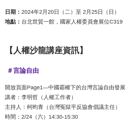
日期：
擇
2024年2月20日（二）至 2月25日（日）
地點：
台北世貿一館，國家人權委員會展位C319
語
言
【人權沙龍講座資訊】
兒少版
＃言論自由
回
首
開放頁面Page1—中國霸權下的台灣言論自由發展
頁
講者：李明哲（人權工作者）
網
主持人：柯昀青（台灣冤獄平反協會倡議主任）
站
時間：2/24（六）14:30-15:30
導
覽