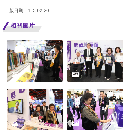
策
上版日期：113-02-20
政
府
相關圖片
網
站
資
料
開
放
宣
告
無
障