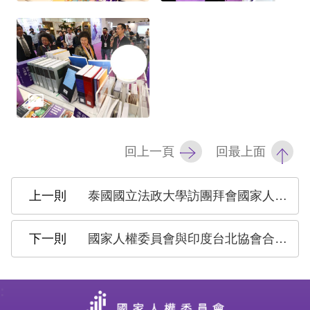
礙
網
頁
宣
言
回上一頁
回最上面
泰國國立法政大學訪團拜會國家人權委員會 交流人權議題
國家人權委員會與印度台北協會合辦《甘地》電影放映會 紀念聖雄甘地逝世76週年
: