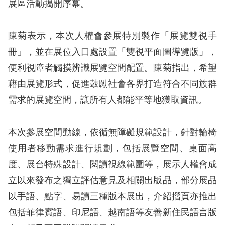
息
展區活動揭開序幕。
人
陳菊表示，本次人權會參展特別製作「展覽雙視手
權
冊」，並在展位入口處設置「雙視平面圖導覽版」，
業
便利視障者觸摸辨識展覽空間配置。陳菊指出，希望
務
藉由展覽形式，促進鼓勵社會各界打造符合不同族群
核
需求的展覽空間，讓所有人都能平等地獲取資訊。
心
人
本次參展空間動線，依循無障礙規範設計，針對輪椅
權
使用者移動需求進行規劃，包括展覽空間、桌面高
公
約
度、展台特殊設計、閱讀視線範圍等，展示人權會成
立以來發布之獨立評估意見及相關出版品，部分展品
陳
以手語、點字、易讀三種版本展出，介紹摺頁亦推出
情
包括菲律賓語、印尼語、越南語等友善新住民語言版
申