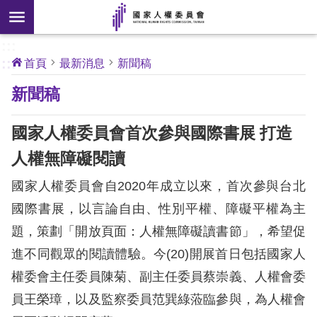
搜
前往主要內容區塊
尋
:::
[另
:::
首頁
最新消息
新聞稿
開
核
新聞稿
心
新
人
權
視
公
國家人權委員會首次參與國際書展 打造
約
窗]
人權無障礙閱讀
關
國家人權委員會自2020年成立以來，首次參與台北
於
本
國際書展，以言論自由、性別平權、障礙平權為主
會
題，策劃「開放頁面：人權無障礙讀書節」，希望促
進不同觀眾的閱讀體驗。今(20)開展首日包括國家人
最
權委會主任委員陳菊、副主任委員蔡崇義、人權會委
新
員王榮璋，以及監察委員范巽綠蒞臨參與，為人權會
消