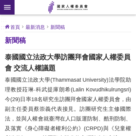
搜
前往主要內容區塊
尋
:::
[另
:::
首頁
最新消息
新聞稿
開
核
新聞稿
心
新
人
權
視
公
泰國國立法政大學訪團拜會國家人權委員
約
窗]
會 交流人權議題
關
泰國國立法政大學(Thammasat University)法學院助
於
本
理教授菈琳‧科武提庫朗希(Lalin Kovudhikulrungsri)
會
今(29)日率18名研究生訪團拜會國家人權委員會，由
副主任委員蔡崇義代表接見。訪團研究生主修國際
最
法，並與人權會就臺灣在人口販運防制、酷刑防制、
新
及落實《身心障礙者權利公約》(CRPD)與《兒童權
消