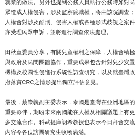
就業的做法。另外也提到公務人員執行公務時如對民
眾造成人權侵害，涉及監察院職權，將由該院調查；
擇
人權會對涉及酷刑、侵害人權或各種形式歧視之案件
語
亦受理民眾申訴，並將進行調查依法處理。
言
田秋堇委員分享，有關兒童權利之保障，人權會積極
兒少版
與政府及民間團體協作，重要成果包含針對兒少安置
回
機構及校園性侵進行系統性訪查研究，以及就臺灣政
首
府落實CRC之情形提出獨立評估意見。
頁
最後，蔡崇義副主委表示，泰國是臺灣在亞洲地區的
網
重要夥伴，期盼未來兩國能在人權及相關議題上有更
站
多交流合作。科武提庫朗希教授也表示今日拜會交流
導
內容令各位訪團研究生收穫滿滿。
覽