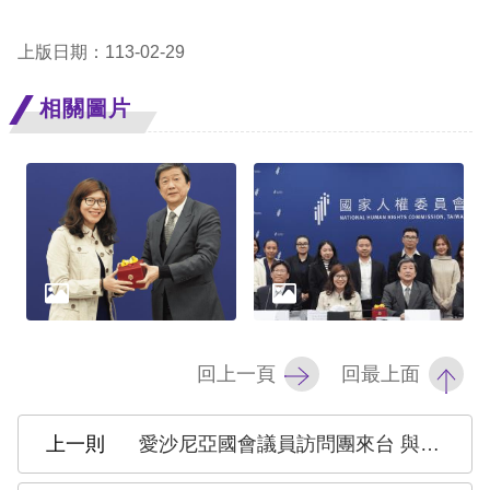
網
上版日期：113-02-29
站
相關圖片
安
全
政
策
隱
私
權
回上一頁
回最上面
保
護
愛沙尼亞國會議員訪問團來台 與人權會交流人權議題
政