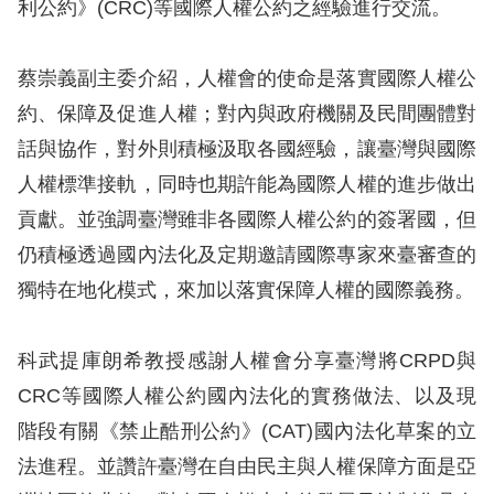
息
利公約》(CRC)等國際人權公約之經驗進行交流。
人
蔡崇義副主委介紹，人權會的使命是落實國際人權公
權
約、保障及促進人權；對內與政府機關及民間團體對
業
話與協作，對外則積極汲取各國經驗，讓臺灣與國際
務
人權標準接軌，同時也期許能為國際人權的進步做出
核
貢獻。並強調臺灣雖非各國際人權公約的簽署國，但
心
仍積極透過國內法化及定期邀請國際專家來臺審查的
人
獨特在地化模式，來加以落實保障人權的國際義務。
權
公
約
科武提庫朗希教授感謝人權會分享臺灣將CRPD與
CRC等國際人權公約國內法化的實務做法、以及現
陳
階段有關《禁止酷刑公約》(CAT)國內法化草案的立
情
法進程。並讚許臺灣在自由民主與人權保障方面是亞
申