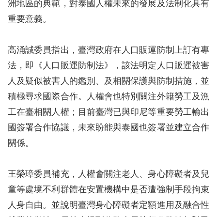
洲地區的典範，對泰國人權未來的發展及法制化具有
訴
重要意義。
人
權
高涌誠委員指出，臺灣政府在人口販運防制上訂有專
資
法，即《人口販運防制法》，該法明定人口販運被害
料
庫
人及疑似被害人的鑑別、及相關保護與防制措施，並
積極尋求國際合作。人權會也特別關注外籍勞工及漁
無
工在臺相關人權；目前臺灣已與印尼等重要勞工輸出
障
國簽署合作協議，未來盼能與泰國也簽署並建立合作
礙
關係。
快
捷
王榮璋委員補充，人權會關注老人、身心障礙者及兒
鍵
童等處境不利群體在安置機構中是否遭強制手段拘束
請
人身自由。並說明臺灣身心障礙者定額進用及融合性
選