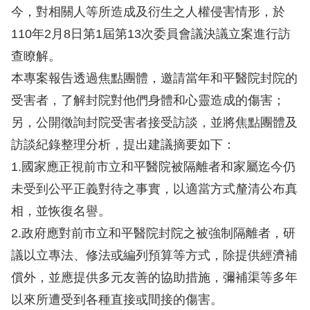
訴
今，對相關人等所造成及衍生之人權侵害情形，於
110年2月8日第1屆第13次委員會議決議立案進行訪
人
查瞭解。
權
本專案報告透過焦點團體，邀請當年和平醫院封院的
資
料
受害者，了解封院對他們身體和心靈造成的傷害；
庫
另，公開徵詢封院受害者接受訪談，並將焦點團體及
訪談紀錄整理分析，提出建議摘要如下：
無
1.國家應正視前市立和平醫院被隔離者和家屬迄今仍
障
未受到公平正義對待之事實，以適當方式釐清公布真
礙
相，並恢復名譽。
快
捷
2.政府應對前市立和平醫院封院之被強制隔離者，研
鍵
議以立專法、修法或編列預算等方式，除提供經濟補
償外，並應提供多元友善的協助措施，彌補渠等多年
請
以來所遭受到各種直接或間接的傷害。
選