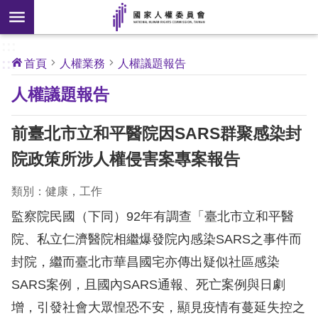
搜
前往主要內容區塊
尋
:::
[另
:::
首頁
人權業務
人權議題報告
開
核
人權議題報告
心
新
人
權
視
公
前臺北市立和平醫院因SARS群聚感染封
約
窗]
院政策所涉人權侵害案專案報告
關
於
類別：健康，工作
本
監察院民國（下同）92年有調查「臺北市立和平醫
會
院、私立仁濟醫院相繼爆發院內感染SARS之事件而
封院，繼而臺北市華昌國宅亦傳出疑似社區感染
最
新
SARS案例，且國內SARS通報、死亡案例與日劇
消
增，引發社會大眾惶恐不安，顯見疫情有蔓延失控之