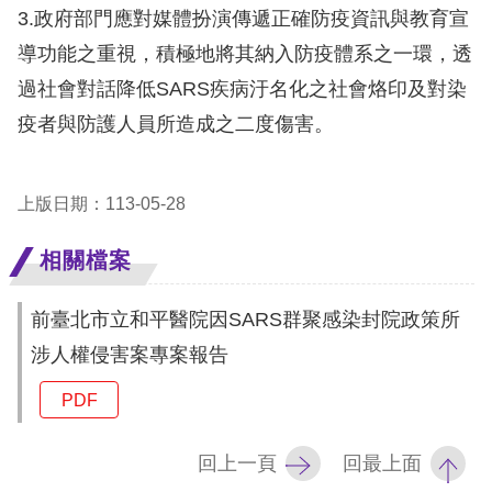
3.政府部門應對媒體扮演傳遞正確防疫資訊與教育宣
擇
導功能之重視，積極地將其納入防疫體系之一環，透
語
過社會對話降低SARS疾病汙名化之社會烙印及對染
疫者與防護人員所造成之二度傷害。
言
兒少版
上版日期：113-05-28
回
相關檔案
首
前臺北市立和平醫院因SARS群聚感染封院政策所
頁
涉人權侵害案專案報告
網
PDF
站
導
回上一頁
回最上面
覽