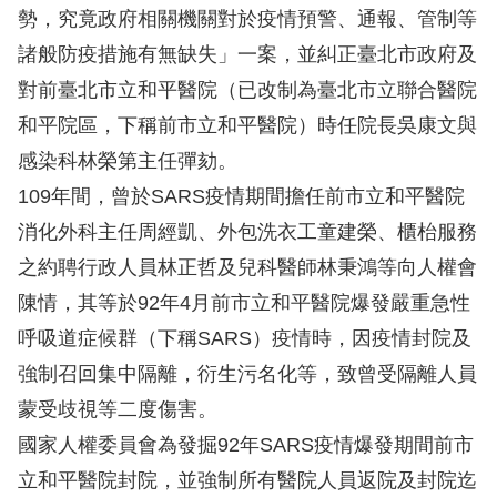
息
勢，究竟政府相關機關對於疫情預警、通報、管制等
諸般防疫措施有無缺失」一案，並糾正臺北市政府及
人
對前臺北市立和平醫院（已改制為臺北市立聯合醫院
權
業
和平院區，下稱前市立和平醫院）時任院長吳康文與
務
感染科林榮第主任彈劾。
109年間，曾於SARS疫情期間擔任前市立和平醫院
核
消化外科主任周經凱、外包洗衣工童建榮、櫃枱服務
心
之約聘行政人員林正哲及兒科醫師林秉鴻等向人權會
人
權
陳情，其等於92年4月前市立和平醫院爆發嚴重急性
公
呼吸道症候群（下稱SARS）疫情時，因疫情封院及
約
強制召回集中隔離，衍生污名化等，致曾受隔離人員
蒙受歧視等二度傷害。
陳
國家人權委員會為發掘92年SARS疫情爆發期間前市
情
申
立和平醫院封院，並強制所有醫院人員返院及封院迄