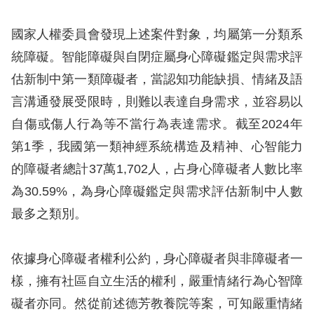
訴
國家人權委員會發現上述案件對象，均屬第一分類系
人
統障礙。智能障礙與自閉症屬身心障礙鑑定與需求評
權
估新制中第一類障礙者，當認知功能缺損、情緒及語
資
料
言溝通發展受限時，則難以表達自身需求，並容易以
庫
自傷或傷人行為等不當行為表達需求。截至2024年
第1季，我國第一類神經系統構造及精神、心智能力
無
的障礙者總計37萬1,702人，占身心障礙者人數比率
障
為30.59%，為身心障礙鑑定與需求評估新制中人數
礙
最多之類別。
快
捷
鍵
依據身心障礙者權利公約，身心障礙者與非障礙者一
樣，擁有社區自立生活的權利，嚴重情緒行為心智障
請
礙者亦同。然從前述德芳教養院等案，可知嚴重情緒
選