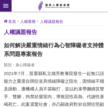
搜
前往主要內容區塊
尋
:::
[另
:::
首頁
人權業務
人權議題報告
開
核
人權議題報告
心
新
人
權
視
公
如何解決嚴重情緒行為心智障礙者支持體
約
窗]
系問題專案報告
關
於
類別：身心障礙者
本
2021年7月，苗栗縣私立德芳教養院發生一起無口語
會
能力之重度自閉症並具情緒障礙之院生，因情緒不穩
及躁動，遭機構人員不當毆打，並以約束帶捆綁其雙
最
新
手、雙腳，拘禁於寢室內，導致惡性高熱、代謝性衰
消
竭死亡。此案震驚社會，亦凸顯政府對於自閉症照顧