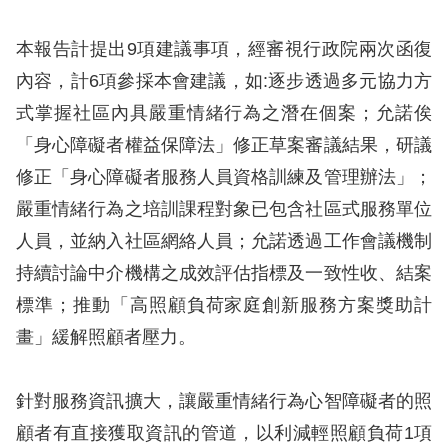
網
本報告計提出9項建議事項，經審視行政院兩次函復
站
內容，計6項參採本會建議，如:逐步透過多元協力方
安
式掌握社區內具嚴重情緒行為之潛在個案；允諾俟
全
「身心障礙者權益保障法」修正草案審議結果，研議
政
修正「身心障礙者服務人員資格訓練及管理辦法」；
策
嚴重情緒行為之培訓課程對象已包含社區式服務單位
人員，並納入社區網絡人員；允諾透過工作會議機制
隱
持續討論中介機構之成效評估指標及一致性收、結案
私
標準；推動「高照顧負荷家庭創新服務方案獎助計
權
畫」緩解照顧者壓力。
保
護
針對服務資訊擴大，讓嚴重情緒行為心智障礙者的照
政
顧者有直接獲取資訊的管道，以利減輕照顧負荷1項