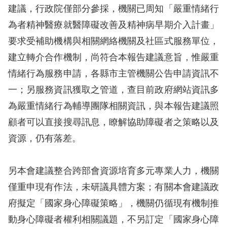
策
建議，行政院僅部分參採，機關已周知「嚴重情緒行
為者精神醫療就醫障礙改善及精神病早期介入計畫」
政
要求受補助機構與相關網絡機關及社區式服務單位，
府
建立轉介合作機制，尚符合本報告建議意旨，惟嚴重
網
情緒行為服務申請，各縣市主管機關公告申請資訊不
站
一；另服務資訊獲取之管道，查目前政府網站資訊多
資
為嚴重情緒行為輔導團隊相關資訊，與本報告建議照
料
顧者可以直接搜尋訊息，瞭解協助障礙者之策略以及
開
資源，仍有落差。
放
宣
另本會建議整合跨部會資源培育多元專業人力，機關
告
僅重申現有作法，未研議具體方案；有關本會建議政
無
府擬定「國家身心障礙策略」，機關仍循現有機制推
障
動身心障礙者權利相關議題，不另訂定「國家身心障