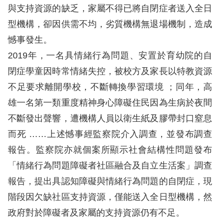
息
與支持資源的缺乏，家屬不得已將自閉症者送入全日
型機構，卻因供需不均，劣質機構無退場機制，造成
人
憾事發生。
權
業
2019年，一名具情緒行為問題、安置於育幼院的自
務
閉症學童因時常情緒失控，被校方及家長以特教資源
不足要求離開學校，不斷轉換學習環境 ；同年，高
核
雄一名第一類重度精神身心障礙住民因為生病於夜間
心
不斷發出聲響，遭機構人員以衛生紙及膠帶封口窒息
人
權
而死 ……上述憾事經監察院介入調查，並發布調查
公
報告。監察院亦就個案所顯示社會結構性問題發布
約
「情緒行為問題障礙者社區融合及自立生活案」調查
報告，提出具認知障礙與情緒行為問題的自閉症，現
陳
階段因欠缺社區支持資源，僅能送入全日型機構，然
情
申
政府對於障礙者及家屬的支持資源仍有不足。