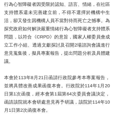
行為心智障礙者因受限於認知、語言、情緒，在社區
擇
支持體系還未完善建立前，不得不選擇於機構中生
語
活，卻又發生因機構人員不當對待而死亡之憾事。為
探究政府如何解決嚴重情緒行為心智障礙者支持體系
言
問題，以符合《CRPD》的意旨，國家人權委員會成
兒少版
立工作小組、透過文獻探討及召開2場諮詢會議進行
意見蒐集後，擬具專案報告，提出問題分析及具體建
回
議。
首
頁
本會於113年8月21日函請行政院參考本專案報告，
並將具體改善成果函復本會。行政院於114年1月20
網
日第1次函復，經本會第1屆第64次委員會議決定，
站
函請該院就本會研處意見再予研議，該院於114年10
導
月1日第2次函復本會。
覽