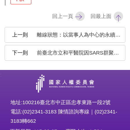
回上一頁
回最上面
離線狀態：以當事人為中心的永續漁業人權
前臺北市立和平醫院因SARS群聚感染封院政策所涉人權侵害案專案報告
:
地址:100216臺北市中正區忠孝東路一段2號
電話:(02)2341-3183 陳情諮詢專線｜(02)2341-
3183轉662