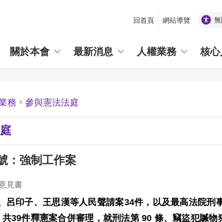
無
回首頁
網站導覽
_
關於本會
最新消息
人權業務
核心
業務
參與憲法法庭
庭
2號：強制工作案
意見書
、呂印子、王思漢等人民聲請案
34
件，以及最高法院刑
，共
39
件釋憲案合併審理，就刑法第
90
條、竊盜犯贓物