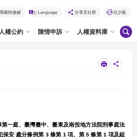
障礙快捷鍵
Language
分享至社群
兒少版
人權公約
陳情申訴
人權資料庫
_
事第一庭、臺灣臺中、臺東及南投地方法院刑事庭法
犯保安
處分條例第
3
條第
1
項、第
5
條第
1
項及組