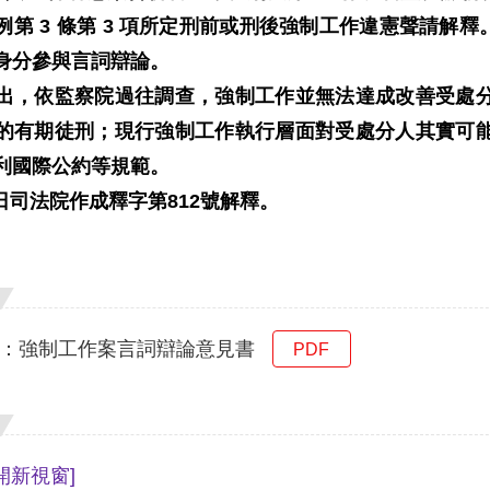
例第
3
條第
3
項所定刑前或刑後強制工作違憲聲請解釋
身分參與言詞辯論。
出，依監察院過往調查，強制工作並無法達成改善受處
的有期徒刑；現行強制工作執行層面對受處分人其實可
利國際公約等規範。
日司法院作成釋字第
812
號解釋。
號：強制工作案言詞辯論意見書
PDF
開新視窗]