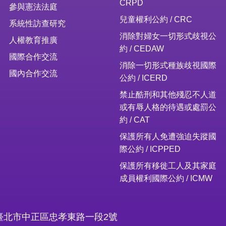
CRPD
參與憲法法庭
兒童權利公約 / CRC
系統性訪查研究
消除對婦女一切形式歧視公
人權教育推廣
約 / CEDAW
國際合作交流
消除一切形式種族歧視國際
國內合作交流
公約 / ICERD
禁止酷刑和其他殘忍不人道
或有辱人格的待遇或處罰公
約 / CAT
保護所有人免遭強迫失蹤國
際公約 / ICPPED
保護所有移徙工人及其家庭
成員權利國際公約 / ICMW
16臺北市中正區忠孝東路一段2號