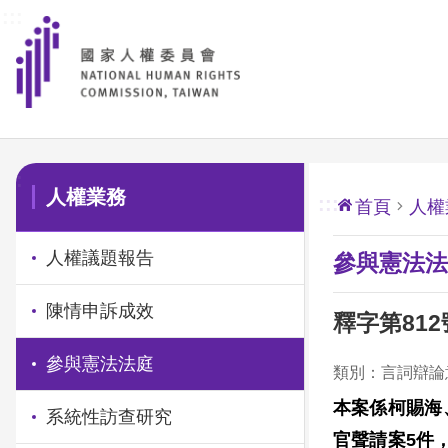
:::
前往主要內容區塊
:::
人權業務
:::
首頁
人權
人權議題報告
參與憲法法
陳情申訴成效
釋字第81
參與憲法法庭
類別：言詞辯論
本案係柯賜海
系統性訪查研究
官聲請案
5
件