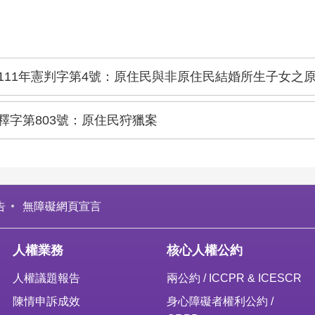
111年憲判字第4號：原住民與非原住民結婚所生子女之
釋字第803號：原住民狩獵案
告
無障礙網頁宣言
人權業務
核心人權公約
人權議題報告
兩公約 / ICCPR & ICESCR
陳情申訴成效
身心障礙者權利公約 /