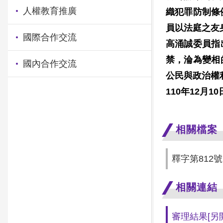
人權教育推廣
織犯罪防制條
員以法庭之友
國際合作交流
高涌誠委員指
禁，淪為變相
國內合作交流
公民與政治權
110
年
12
月
10
相關檔案
釋字第812
相關連結
審理結果
[另