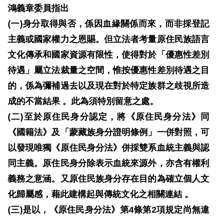
息
鴻義章委員指出
(
一
)
身分取得與否，係因血緣關係而來，而非採登記
人
主義或國家權力之恩賜。但立法者考量原住民族語言
權
業
文化傳承和國家資源有限性，使得對於「優惠性差別
務
待遇」屬立法裁量之空間，惟按優惠性差別待遇之目
的，係為彌補過去以及現在對於特定族群之歧視所造
核
成的不當結果
。此為須特別留意之處。
心
(
二
)
至於原住民身分認定，將《原住民身分法》同
人
權
《國籍法》及「蒙藏族身分證明條例」一併對照，可
公
以發現唯獨《原住民身分法》併採雙系血統主義與認
約
同主義。原住民身分除表示血統來源外，亦含有權利
義務之意涵。又原住民族身分存在目的為確立個人文
陳
化歸屬感，藉此建構起與傳統文化之相關連結
。
情
申
(
三
)
是以，《原住民身分法》第
4
條第
2
項規定尚無違