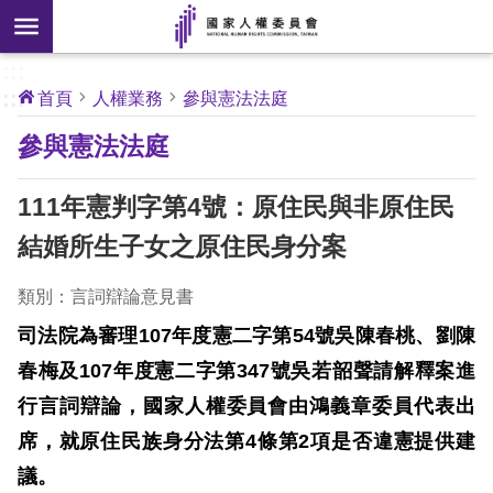
搜
前往主要內容區塊
尋
:::
[另
:::
首頁
人權業務
參與憲法法庭
開
核
參與憲法法庭
心
新
人
權
視
公
111年憲判字第4號：原住民與非原住民
約
窗]
結婚所生子女之原住民身分案
關
於
類別：言詞辯論意見書
本
司法院為審理
107
年度憲二字第
54
號吳陳春桃、劉陳
會
春梅及
107
年度憲二字第
347
號吳若韶聲請解釋案進
行言詞辯論，國家人權委員會由鴻義章委員代表出
最
新
席，就原住民族身分法第
4
條第
2
項是否違憲提供建
消
議。