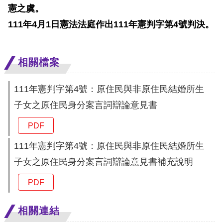
訴
憲之虞。
111
年
4
月
1
日憲法法庭作出
111
年憲判字第
4
號判決。
人
權
資
相關檔案
料
庫
111年憲判字第4號：原住民與非原住民結婚所生
子女之原住民身分案言詞辯論意見書
無
障
PDF
礙
111年憲判字第4號：原住民與非原住民結婚所生
快
子女之原住民身分案言詞辯論意見書補充說明
捷
鍵
PDF
請
相關連結
選