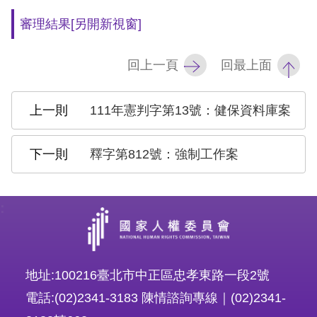
審理結果
[另開新視窗]
擇
語
回上一頁
回最上面
言
111年憲判字第13號：健保資料庫案
兒少版
釋字第812號：強制工作案
回
首
:
頁
網
站
地址:100216臺北市中正區忠孝東路一段2號
導
電話:(02)2341-3183 陳情諮詢專線｜(02)2341-
覽