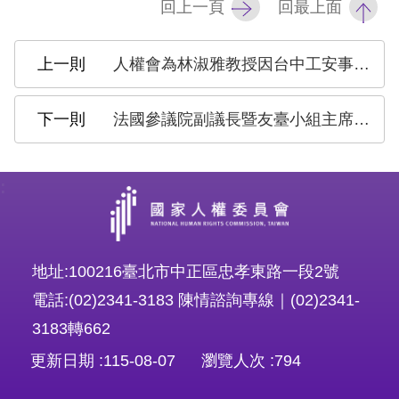
回上一頁
回最上面
擇
人權會為林淑雅教授因台中工安事件遇難表達哀悼與不捨
語
言
法國參議院副議長暨友臺小組主席李察率訪團拜會國家人權委員會 交流數位人權新興議題
兒少版
:
回
首
頁
地址:100216臺北市中正區忠孝東路一段2號
電話:(02)2341-3183 陳情諮詢專線｜(02)2341-
網
3183轉662
站
更新日期
115-08-07
瀏覽人次
794
導
覽