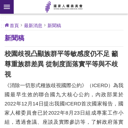
搜
前往主要內容區塊
尋
:::
[另
:::
首頁
最新消息
新聞稿
開
核
新聞稿
心
新
人
權
視
公
校園歧視凸顯族群平等敏感度仍不足 籲
約
窗]
尊重族群差異 從制度面落實平等與不歧
關
視
於
本
《消除一切形式種族歧視國際公約》（ICERD）為我
會
國最早生效的聯合國九大核心公約，內政部業於
2022年12月14日提出我國ICERD首次國家報告，國
最
家人權委員會已於2022年8月23日組成專案工作小
新
消
組，透過會議、座談及實際參訪等，了解政府落實