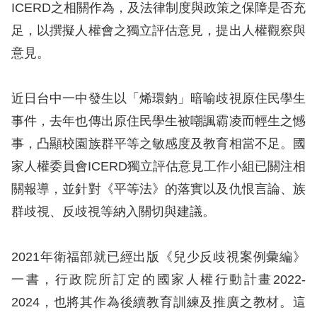
息
ICERD之相關作為，及法律制度與政策之保障是否充
足，以撰擬人權會之獨立評估意見，提出人權觀察與
人
意見。
權
業
務
近日台中一中發生以「烯環鈉」暗喻歧視原住民學生
事件，去年也傳出原住民學生被嘲諷霸凌而輕生之憾
核
事，凸顯校園族群平等之敏感度及教育相當不足。國
心
家人權委員會ICERD獨立評估意見工作小組已關注相
人
關報導，並針對《平等法》的落實以及仇恨言論、族
權
公
群歧視、反歧視等納入關切與建議。
約
2021
年衛福部就已經出版《兒少反歧視案例彙編》
陳
一書，行政院所訂定的國家人權行動計畫2022-
情
2024，也將其作為後續教育訓練及推廣之教材。這
申