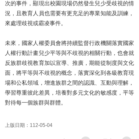
訴
次的事件，顯現出校園現場仍然發生兒少受歧視的情
況，且教育人員也需要有更充足的專業知能及訓練，
人
來處理歧視或霸凌事件。
權
資
未來，國家人權委員會將持續監督行政機關落實國家
料
庫
人權行動計畫兒少平等與不歧視的相關行動，也會就
反族群歧視教育加以宣導、推廣，期能從制度與文化
無
面，將平等與不歧視的概念，落實深化到各級教育現
障
場和公私領域，增進族群之間的認識、互動與理解，
礙
學習尊重彼此差異，培養對多元文化的敏感度，平等
快
對待每一個族群與群體。
捷
鍵
上版日期：112-05-04
請
選