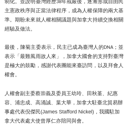
制化。並說明臺灣經歷
38
年戒嚴後，逐漸形成自由民
主憲政秩序與正當法律程序，成為人權保障的兩大基
擇
準。期盼未來就人權相關議題與加拿大持續交換相關
語
經驗及做法。
言
最後，陳菊主委表示，民主已成為臺灣人的
DNA
；並
兒少版
表示「最難風雨故人來」，加拿大國會的支持對臺灣
回
是極大的鼓勵，感謝代表團能來臺訪問，以及拜會人
首
權會。
頁
人權會副主委蔡崇義及委員王幼玲、田秋堇、紀惠
網
容、浦忠成、高涌誠、葉大華，加拿大駐臺北貿易辦
站
事處代表倪傑民
(James Stafford Nickel)
，我國駐加
導
拿大代表處大使曾厚仁亦陪同與會。
覽