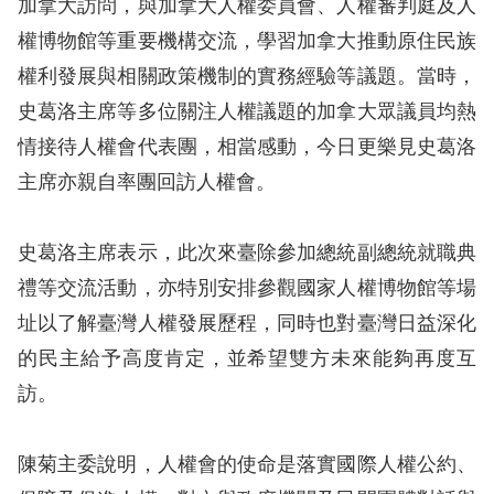
息
加拿大訪問，與加拿大人權委員會、人權審判庭及人
權博物館等重要機構交流，學習加拿大推動原住民族
人
權利發展與相關政策機制的實務經驗等議題。當時，
權
史葛洛主席等多位關注人權議題的加拿大眾議員均熱
業
情接待人權會代表團，相當感動，今日更樂見史葛洛
務
主席亦親自率團回訪人權會。
核
心
史葛洛主席表示，此次來臺除參加總統副總統就職典
人
禮等交流活動，亦特別安排參觀國家人權博物館等場
權
址以了解臺灣人權發展歷程，同時也對臺灣日益深化
公
約
的民主給予高度肯定，並希望雙方未來能夠再度互
訪。
陳
情
陳菊主委說明，人權會的使命是落實國際人權公約、
申