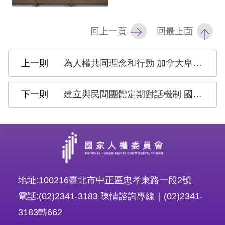
策
政
回上一頁
回最上面
府
網
為人權共同理念和行動 加拿大卑詩省人權審裁處Emily Ohler主席回訪國家人權委員會
站
資
建立與民間團體定期對話機制 國家人權委員會辦理民間廣泛參與對話平台會議
料
開
:
放
宣
告
地址:100216臺北市中正區忠孝東路一段2號
無
電話:(02)2341-3183 陳情諮詢專線｜(02)2341-
障
3183轉662