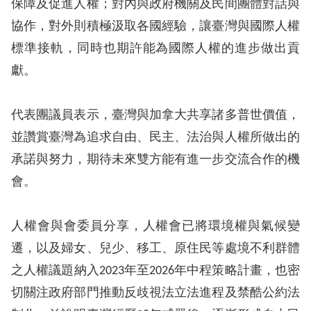
保障及促進人權；對內與政府機關及民間團體對話與
訴
協作，對外則積極汲取各國經驗，讓臺灣與國際人權
人
標準接軌，同時也期許能為國際人權的進步做出貢
權
獻。
資
料
庫
代表團議員表示，臺灣與加拿大共享諸多普世價值，
並讚賞臺灣為追求自由、民主、法治與人權所做出的
無
承諾與努力，期待未來雙方能有進一步交流合作的機
障
會。
礙
快
人權會與會委員分享，人權會已將環境權與氣候變
捷
遷，以及婦女、兒少、移工、原住民等處境不利群體
鍵
之人權議題納入
2023
年至
2026
年中程策略計畫，也密
請
切關注政府部門推動反歧視法立法進程及禁酷公約法
選