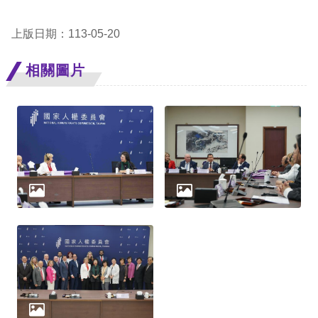
網
上版日期：113-05-20
站
相關圖片
安
全
政
策
隱
私
權
保
護
政