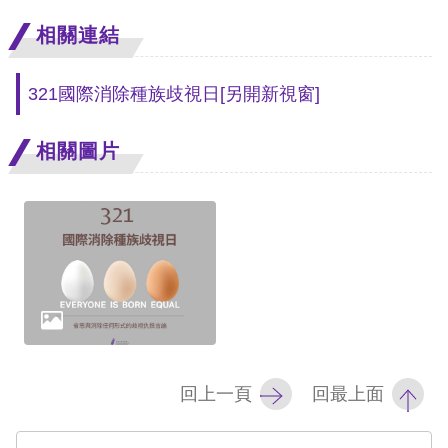
相關連結
網
站
321國際消除種族歧視日
[另開新視窗]
安
全
相關圖片
政
策
隱
私
權
保
護
回上一頁
回最上面
政