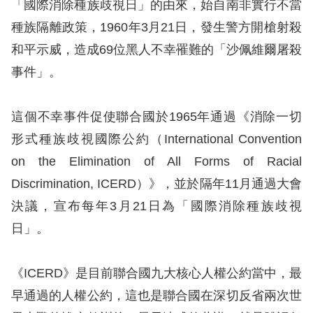
息
「國際消除種族歧視日」的由來，始自南非實行不當
種族隔離政策，1960年3月21日，發生警方開槍射殺
人
和平示威，造成69位黑人不幸罹難的「沙佩維爾屠殺
權
事件」。
業
務
這個不幸事件促使聯合國於1965年通過《消除一切
核
形式種族歧視國際公約（International Convention
心
on the Elimination of All Forms of Racial
人
Discrimination, ICERD）》，並於隔年11月通過大會
權
決議，宣布每年3月21日為「國際消除種族歧視
公
約
日」。
陳
《ICERD》是目前聯合國九大核心人權公約當中，最
情
早通過的人權公約，這也是聯合國在深切反省兩次世
申