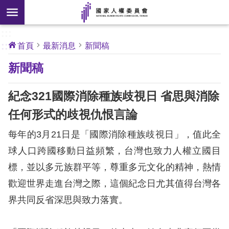
搜
前往主要內容區塊
尋
:::
[另
:::
首頁
最新消息
新聞稿
開
核
新聞稿
心
新
人
權
視
公
紀念321國際消除種族歧視日 省思與消除
約
窗]
任何形式的歧視仇恨言論
關
每年的3月21日是「國際消除種族歧視日」，值此全
於
本
球人口跨國移動日益頻繁，台灣也致力人權立國目
會
標，並以多元族群平等，尊重多元文化的精神，熱情
歡迎世界走進台灣之際，這個紀念日尤其值得台灣各
最
界共同反省深思與致力落實。
新
消