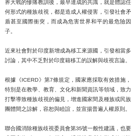
界大戰的慘痛教訓後，最早達成的共識，就是體認任
訴
何形式的種族歧視，都是造成人權侵害，引發社會矛
人
盾甚至國際衝突，而成為危害世界和平的最危險因
權
子。
資
料
庫
近來社會對於印度新增成為移工來源國，引發相當多
討論，其中不乏對於印度籍移工的誤解與歧視言論。
無
障
根據《ICERD》第7條規定，國家應採取有效措施，
礙
特別是在教學、教育、文化和新聞資訊等領域，致力
快
打擊導致種族歧視的偏見，增進國家間及種族或民族
捷
團體間之諒解，容恕與睦誼，並宣揚普遍人權原則。
鍵
請
聯合國消除種族歧視委員會第35號一般性建議，也要
選