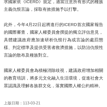
求國家依《ICERD》規定，適當注意所有形式的種族
主義仇恨言論，採取有效措施予以打擊。
擇
語
此外，今年4月22日起將進行的ICERD首次國家報告
言
的國際審查，國家人權委員會撰提的獨立評估意見，
具體建議政府應加速研析仇恨行為或言論的處罰態
兒少版
樣、判定標準及提供受害者救濟措施，以防治仇恨性
回
言論的散布及種族對立。
首
頁
國家人權委員會為積極消除歧視，建議政府增加相關
的教育培訓，將多元文化融入生活環境，促進社會大
網
眾認識及理解各族群文化，落實國際人權公約精神。
站
導
上版日期：113-03-21
覽