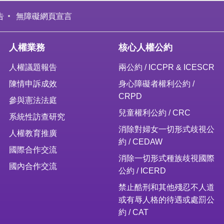
告
無障礙網頁宣言
人權業務
核心人權公約
人權議題報告
兩公約 / ICCPR & ICESCR
陳情申訴成效
身心障礙者權利公約 /
CRPD
參與憲法法庭
兒童權利公約 / CRC
系統性訪查研究
消除對婦女一切形式歧視公
人權教育推廣
約 / CEDAW
國際合作交流
消除一切形式種族歧視國際
國內合作交流
公約 / ICERD
禁止酷刑和其他殘忍不人道
或有辱人格的待遇或處罰公
約 / CAT