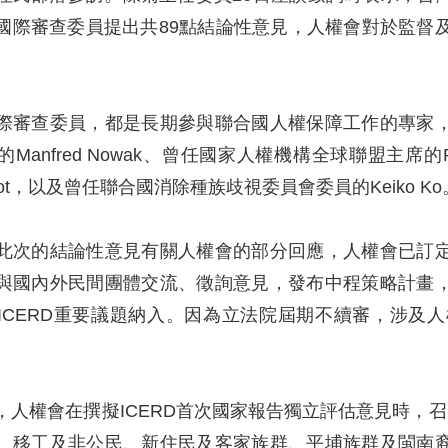
國際審查委員提出共89點結論性意見，人權會對於監督及
。
際審查委員，都是長期參與聯合國人權保障工作的專家
Manfred Nowak、曾任國家人權機構全球聯盟主席的R
ghtfoot，以及曾任聯合國消除種族歧視委員會委員的Keiko Ko
此次的結論性意見有關人權會的部分回應，人權會已訂
與國內外民間團體交流、徵詢意見，發布中程策略計畫
ICERD重要議題納入。因為立法院屆期不續審，涉及
，人權會在撰擬ICERD首次國家報告獨立評估意見時，召
、移工及非公民、新住民及客家族群、平埔族群及閩南