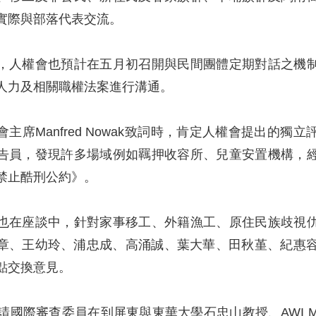
實際與部落代表交流。
，人權會也預計在五月初召開與民間團體定期對話之機
人力及相關職權法案進行溝通。
主席Manfred Nowak致詞時，肯定人權會提出的
告員，發現許多場域例如羈押收容所、兒童安置機構，
禁止酷刑公約》。
也在座談中，針對家事移工、外籍漁工、原住民族歧視
章、王幼玲、浦忠成、高涌誠、葉大華、田秋堇、紀惠容
點交換意見。
邀請國際審查委員在到屏東與東華大學石忠山教授、AWI 