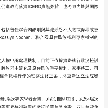
促進政府落實ICERD責無旁貸，也將致力於與國際
，包括曾任聯合國酷刑與其他殘忍不人道或侮辱或懲
osslyn Noonan、聯合國原住民族權利專家機制的
。
定人權申訴處理機制，目前正依據實際執行狀況檢討
，將族群主流化及原住民族重要權利、家事移工、司
人權會職權行使的監察法修正案，將重新送立法院審
開3場次專家學者會議、3場次機關座談，以及4場次
裔等重要權利議題的徵詢民間意見座談，並且至花蓮