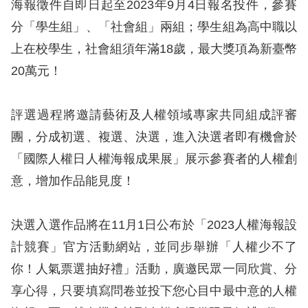
息
海報徵件自即日起至2023年9月4日報名投件，參賽
分「學生組」、「社會組」兩組；學生組為高中職以
人
上在校學生，社會組須年滿18歲，最大獎項為新臺幣
權
20萬元！
業
務
評選過程將邀請藝術及人權領域專家共同組成評審
核
團，分成初選、複選、決選，進入決選者即有機會於
心
「國際人權日人權海報成果展」展示參賽者的人權創
人
意，增加作品能見度！
權
公
約
決選入選作品將在11月1日公布於「2023人權海報設
計競賽」官方活動網站，並同步舉辦「人權少不了
陳
你！人氣票選抽好禮」活動，廣邀民眾一同欣賞、分
情
享心得，只要填寫問卷並投下您心目中最中意的人權
申