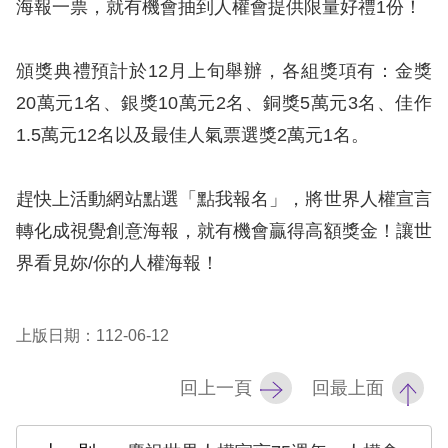
海報一票，就有機會抽到人權會提供限量好禮1份！
訴
人
頒獎典禮預計於12月上旬舉辦，各組獎項有：金獎
權
20萬元1名、銀獎10萬元2名、銅獎5萬元3名、佳作
資
1.5萬元12名以及最佳人氣票選獎2萬元1名。
料
庫
趕快上活動網站點選「點我報名」，將世界人權宣言
無
轉化成視覺創意海報，就有機會贏得高額獎金！讓世
障
界看見妳/你的人權海報！
礙
快
捷
上版日期：112-06-12
鍵
回上一頁
回最上面
請
選