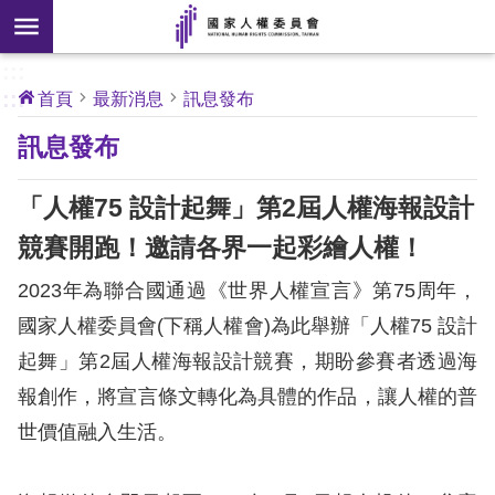
搜
前往主要內容區塊
尋
:::
[另
:::
首頁
最新消息
訊息發布
開
核
訊息發布
心
新
人
權
視
公
「人權75 設計起舞」第2屆人權海報設計
約
窗]
競賽開跑！邀請各界一起彩繪人權！
關
2023年為聯合國通過《世界人權宣言》第75周年，
於
本
國家人權委員會(下稱人權會)為此舉辦「人權75 設計
會
起舞」第2屆人權海報設計競賽，期盼參賽者透過海
報創作，將宣言條文轉化為具體的作品，讓人權的普
最
世價值融入生活。
新
消