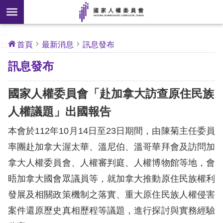
搜
前往主要內容區塊
尋
:::
[另
:::
首頁
最新消息
訊息發布
開
核
訊息發布
心
新
人
權
視
公
國家人權委員會「赴加拿大訪查原住民族
約
窗]
人權議題」出國報告
關
本會於112年10月14日至23日期間，由陳菊主任委員
於
本
率團赴加拿大渥太華、溫尼伯、溫哥華拜會及訪問加
會
拿大人權委員會、人權審判庭、人權博物館等地，會
晤加拿大國會眾議員等，就加拿大推動原住民族權利
最
發展及相關政策機制之落實、重大原住民族人權侵害
新
案件還原歷史真相歷程等議題，進行探討與實務經驗
消