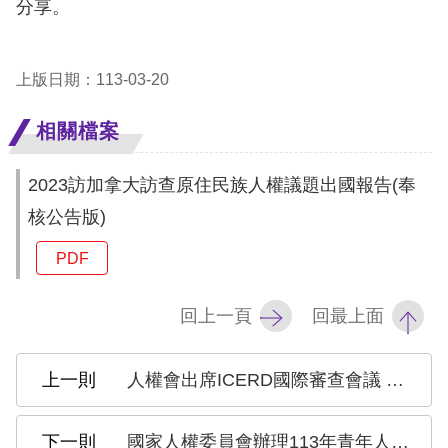
息
分享。
人
上版日期：113-03-20
權
業
相關檔案
務
2023訪加拿大訪查原住民族人權議題出國報告(奉
核
核公告版)
心
人
PDF
權
公
回上一頁
回最上面
約
陳
人權會出席ICERD國際審查會議 陳菊：欣見政府主動落實ICERD，促進族群平等
情
申
國家人權委員會辦理113年青年人權教育培力推廣計畫，自即日起徵件至113年4月30日止(已截止)