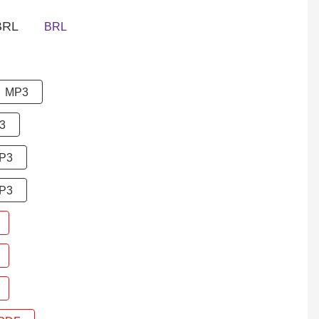
RL
BRL
MP3
3
P3
P3