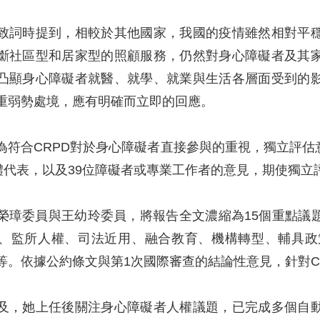
致詞時提到，相較於其他國家，我國的疫情雖然相對平
斷社區型和居家型的照顧服務，仍然對身心障礙者及其
凸顯身心障礙者就醫、就學、就業與生活各層面受到的
重弱勢處境，應有明確而立即的回應。
為符合CRPD對於身心障礙者直接參與的重視，獨立評
團體代表，以及39位障礙者或專業工作者的意見，期使獨立
榮璋委員與王幼玲委員，將報告全文濃縮為15個重點議
、監所人權、司法近用、融合教育、機構轉型、輔具政
等。依據公約條文與第1次國際審查的結論性意見，針對C
及，她上任後關注身心障礙者人權議題，已完成多個自