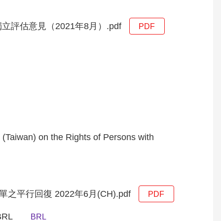
估意見（2021年8月）.pdf
PDF
(Taiwan) on the Rights of Persons with
回復 2022年6月(CH).pdf
PDF
RL
BRL