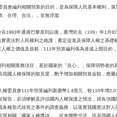
委員會編列相關預算的目的，是為保障人民基本權利，落實
、合理、合法」，並無浮濫
1993年通過巴黎原則以後，臺灣於去（109）年1月
憲法對人民權利之維護，奠定促進及保障人權之基礎條
權之價值及規範，111年預算編列係為達成上開目的，
所增列相關業務項目，基於國家的「良心」，保障弱勢者的
國人權保障的能見度，酌予增加相關預算金額，應屬
委員會111年預算編列新臺幣1.4億元，較110年增2,
告，必須瞭解及評估國內人權保護之情況，就各項國際
種形式歧視之事件的調查義務，以落實我國憲法對人民
相關「國家人權獎項」，促進國際交流，提高我國人權