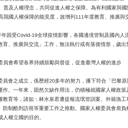
人權理念，共同促進人權之保障。為有利國家與國際
人權保障的能見度，故增列111年度教育、推廣與交流
半年因受Covid-19全球疫情影響，各國邊境管制及國
、推廣與交流」工作，無法執行或有落後情形，歲出預
委員會希望各界持續鼓勵與督促，促進臺灣人權的進步
會之成立，係歷經20多年的努力，播下符合「巴黎原則
。一年來，固然欠缺作用法，仍積極就國家人權政策及
育等，諸如：林水泉君遭提報流氓管訓案、外籍漁工專
制酷刑訪視等重要工作之推動。國家人權委員會肩負積
成人權立國的目的。