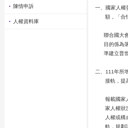
陳情申訴
一、國家人權
額，「合情
人權資料庫
聯合國大會在
目的係為落實
準建立普世人
二、111年
接軌，提高我
報載國家人權
家人權狀況報
人權或構成各
軌，規劃設置