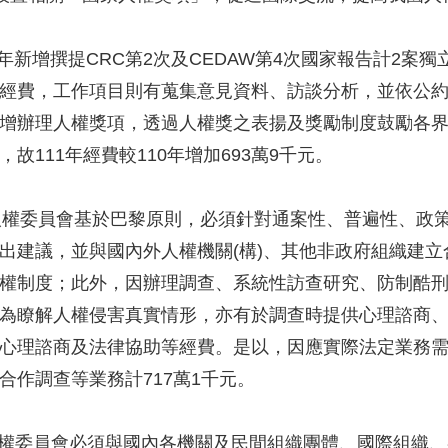
年新增撰提CRC第2次及CEDAW第4次國家報告計2案
工作項目則有蒐集意見資料、訪談分析，並依公約屬
人權獎項，透過人權獎之表揚及獎勵制度鼓勵各界參
11年經費較110年增加693萬9千元。
委員會基於巴黎原則，必須針對通案性、普遍性、政策
，並與國內外人權機關(構)、其他非政府組織建立合
；此外，因辦理調查、系統性訪查研究、防制酷刑訪
人權侵害真實情形，亦有於調查時提供心理諮商、心
商及法律協助等經費。是以，因應實際法定業務需要，
調查等業務計717萬1千元。
委員會必須與國內各機關及民間組織團體、國際組織、