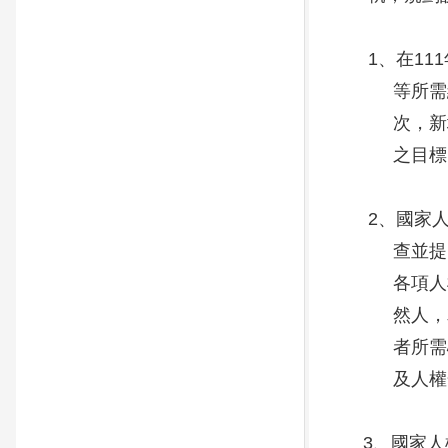
1、在111
等所需經費，
次，新增辦理
之目標，故1
2、國家人權
查並提出建議
各項人權制度
然人，為瞭解
者所需心理諮
及人權合作
3、國家人權