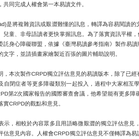
，共同完成人權會第一本易讀文件。
 Read)是將複雜資訊或艱澀難懂的訊息，轉譯為容易閱
、兒童、非母語讀者更快掌握訊息。為了落實資訊平權，
委託身心障礙聯盟，依據《臺灣易讀參考指南》製作易讀版
的文字，並請插畫家繪製近百張的圖片輔助說明。
明，本次製作CRPD獨立評估意見的易讀版本，除了已
及自閉症者等更多障礙類別一起投入，過程中大家相互學
RPD第2次國家報告的國際審查會議，他希望能有更多
落實CRPD的觀點和意見。
表示，相較於內容眾多且用語略微艱澀的獨立評估意見
評估意見內容。人權會CRPD獨立評估意見不僅轉譯為