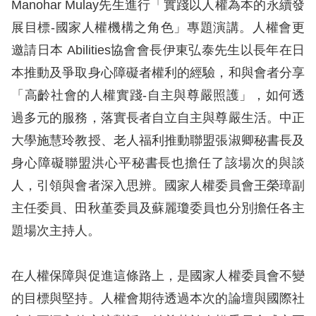
Manohar Mulay先生進行「實踐以人權為本的永續發
展目標-國家人權機構之角色」專題演講。人權會更
擇
邀請日本 Abilities協會會長伊東弘泰先生以長年在日
語
本推動及爭取身心障礙者權利的經驗，和與會者分享
言
「高齡社會的人權實踐-自主與尊嚴照護」，如何透
過多元的服務，落實長者自立自主與尊嚴生活。中正
兒少版
大學施慧玲教授、老人福利推動聯盟張淑卿秘書長及
回
身心障礙聯盟洪心平秘書長也擔任了該場次的與談
首
人，引領與會者深入思辨。國家人權委員會王榮璋副
頁
主任委員、田秋堇委員及蘇麗瓊委員也分別擔任各主
題場次主持人。
網
站
在人權保障與促進這條路上，是國家人權委員會不變
導
的目標與堅持。人權會期待透過本次的論壇與國際社
覽