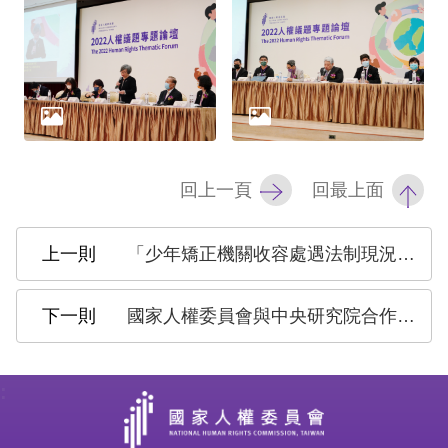
策
政
府
網
站
資
回上一頁
回最上面
料
開
「少年矯正機關收容處遇法制現況、變革與展望」座談會
放
宣
國家人權委員會與中央研究院合作辦理「資訊科技防疫與人權挑戰」國際研討會 探討數位科技對人權的挑戰
告
無
:
障