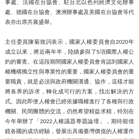
息
事處、法國在台協會、駐台北以色列經濟文化辦事
處、德國在台協會、澳洲辦事處及美國在台協會等代
人
表亦出席共襄盛舉。
權
業
主任委員陳菊致詞表示，國家人權委員會自2020年
務
成立以來，將近兩年半，陸續參與了5項國際人權公
核
約的審查。在這段期間國家人權委員會肯認到國家人
心
權機構獨立性與專業性的重要，國家人權委員會的重
人
要職責，就是必須與政府機關溝通、協作，這樣才能
權
將各界的訴求，轉化成可行的方案，找出解決的方
公
約
式。因此即便人權會已經依據職權進行了各種與行政
機關、民間團體的交流，仍然希望精益求精，特別在
陳
今年舉辦了「2022人權議題專題論壇」，期待能借
情
鏡各國的成功經驗，發展出具備臺灣價值的人權運作
申