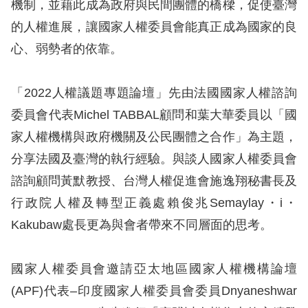
機制，並藉此成為政府與民間團體的橋樑，促使臺灣
訴
的人權進展，讓國家人權委員會能真正成為國家的良
人
心、弱勢者的依靠。
權
資
「2022人權議題專題論壇」先由法國國家人權諮詢
料
庫
委員會代表Michel TABBAL顧問和葉大華委員以「國
家人權機構與政府機關及公民團體之合作」為主題，
無
分享法國及臺灣的執行經驗。與談人國家人權委員會
障
諮詢顧問黃默教授、台灣人權促進會施逸翔秘書長及
礙
行政院人權及轉型正義處賴俊兆Semaylay・i・
快
Kakubaw處長更為與會者帶來不同層面的思考。
捷
鍵
國家人權委員會邀請亞太地區國家人權機構論壇
請
(APF)代表–印度國家人權委員會委員Dnyaneshwar
選