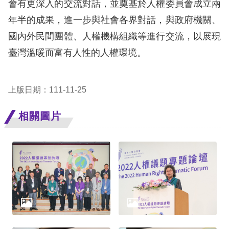
會有更深入的交流對話，並奠基於人權委員會成立兩
年半的成果，進一步與社會各界對話，與政府機關、
網
國內外民間團體、人權機構組織等進行交流，以展現
站
臺灣溫暖而富有人性的人權環境。
安
全
政
上版日期：111-11-25
策
相關圖片
隱
私
權
保
護
政