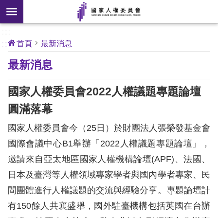
搜
前往主要內容區塊
尋
:::
[另
:::
首頁
最新消息
開
核
最新消息
心
新
人
權
視
公
國家人權委員會2022人權議題專題論壇
約
窗]
圓滿落幕
關
國家人權委員會今（25日）於財團法人張榮發基金會
於
本
國際會議中心B1舉辦「2022人權議題專題論壇」，
會
邀請來自亞太地區國家人權機構論壇(APF)、法國、
日本及臺灣等人權領域專家學者與國內學者專家、民
最
間團體進行人權議題的交流與經驗分享。專題論壇計
新
有150餘人共襄盛舉，國外駐臺機構包括英國在台辦
消