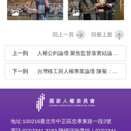
網
站
安
回上一頁
回最上面
全
政
人權公約論壇 聚焦監督落實結論性意見
策
台灣移工與人權專業論壇 陳菊：移工人權是檢驗國家人權重要指標
隱
私
:
權
保
護
地址:100216臺北市中正區忠孝東路一段2號
政
電話:(02)2341-3183 陳情諮詢專線｜(02)2341-