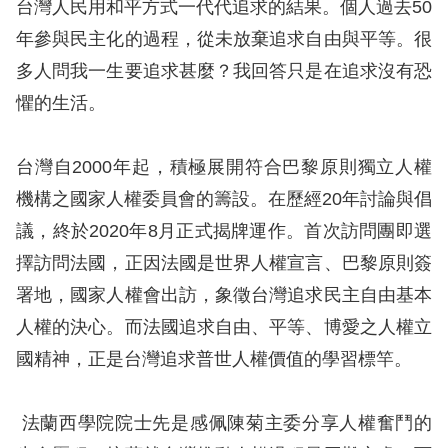
台灣人民用和平方式一代代追求的結果。個人過去50
訴
年參與民主化的過程，從未放棄追求自由與平等。很
人
多人問我一生要追求甚麼？我回答只是在追求沒有恐
權
懼的生活。
資
料
庫
台灣自2000年起，積極展開符合巴黎原則獨立人權
機構之國家人權委員會的籌設。在歷經20年討論與倡
無
議，終於2020年8月正式揭牌運作。首次訪問團即選
障
擇訪問法國，正因法國是世界人權宣言、巴黎原則簽
礙
署地，國家人權會出訪，象徵台灣追求民主自由基本
快
人權的決心。而法國追求自由、平等、博愛之人權立
捷
國精神，正是台灣追求普世人權價值的學習標竿。
鍵
請
法蘭西學院院士先是感佩陳菊主委分享人權奮鬥的
選