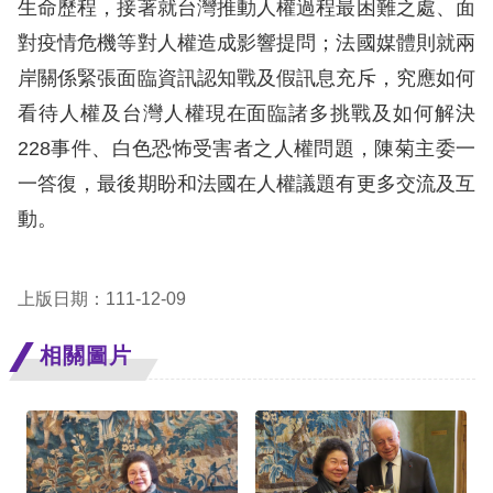
生命歷程，接著就台灣推動人權過程最困難之處、面
對疫情危機等對人權造成影響提問；法國媒體則就兩
擇
岸關係緊張面臨資訊認知戰及假訊息充斥，究應如何
語
看待人權及台灣人權現在面臨諸多挑戰及如何解決
言
228事件、白色恐怖受害者之人權問題，陳菊主委一
一答復，最後期盼和法國在人權議題有更多交流及互
兒少版
動。
回
首
上版日期：111-12-09
頁
相關圖片
網
站
導
覽