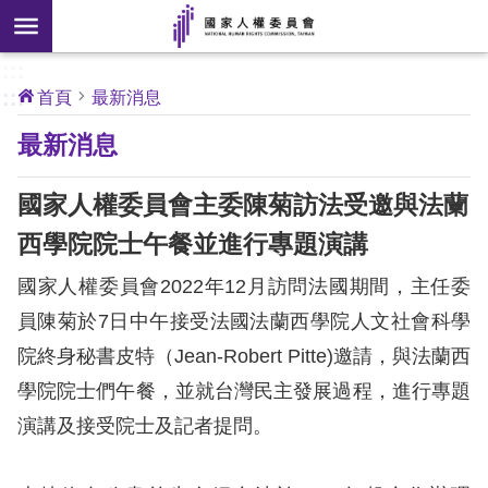
搜
前往主要內容區塊
尋
:::
[另
:::
首頁
最新消息
開
核
最新消息
心
新
人
權
視
公
國家人權委員會主委陳菊訪法受邀與法蘭
約
窗]
西學院院士午餐並進行專題演講
關
國家人權委員會2022年12月訪問法國期間，主任委
於
本
員陳菊於7日中午接受法國法蘭西學院人文社會科學
會
院終身秘書皮特（Jean-Robert Pitte)邀請，與法蘭西
學院院士們午餐，並就台灣民主發展過程，進行專題
最
演講及接受院士及記者提問。
新
消