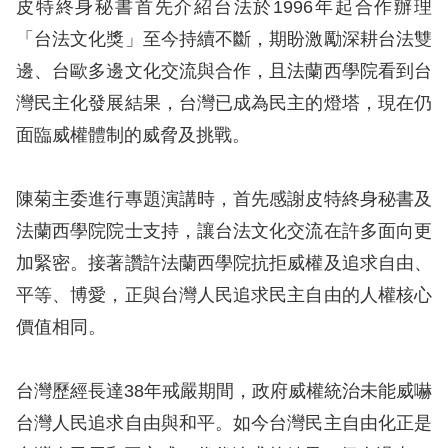
息
皮特終身秘書首先介紹台法於1996年起合作辦理
「台法文化獎」至今持續不斷，期盼激勵深耕台法雙
人
邊、台歐多邊文化交流與合作，且法蘭西學院看到台
權
灣民主化發展結果，台灣已成為民主的燈塔，現在仍
業
面臨威權體制的威脅及挑戰。
務
核
陳菊主委進行專題演講時，首先感謝皮特終身秘書及
心
法蘭西學院院士支持，讓台法文化交流在許多面向更
人
加緊密。接著讚許法蘭西學院抗拒威權及追求自由、
權
平等、博愛，正與台灣人民追求民主自由的人權核心
公
約
價值相同。
陳
台灣歷經長達38年戒嚴期間，政府威權統治未能威嚇
情
台灣人民追求自由與和平。如今台灣民主自由化正是
申