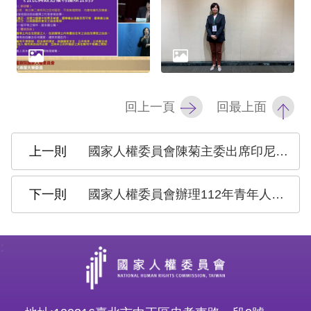
網
站
安
全
回上一頁
回最上面
政
策
國家人權委員會陳菊主委出席印尼卡蒂妮日活動 感謝移工朋友對臺灣的付出
隱
國家人權委員會辦理112年青年人權教育培力推廣計畫，自即日起徵件至112年5月15日止
私
權
保
:
護
政