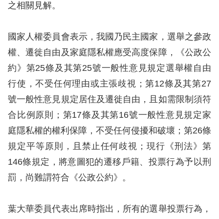
息
之相關見解。
人
國家人權委員會表示，我國乃民主國家，選舉之參政
權
權、遷徙自由及家庭隱私權應受高度保障，《公政公
業
務
約》第
25
條及其第
25
號一般性意見規定選舉權自由
行使，不受任何理由或主張歧視；第
12
條及其第
27
核
號一般性意見規定居住及遷徙自由，且如需限制須符
心
合比例原則；第
17
條及其第
16
號一般性意見規定家
人
庭隱私權的權利保障，不受任何侵擾和破壞；第
26
條
權
公
規定平等原則，且禁止任何歧視；現行《刑法》第
約
146
條規定，將意圖犯的遷移戶籍、投票行為予以刑
罰，尚難謂符合《公政公約》。
陳
情
葉大華委員代表出席時指出，所有的選舉投票行為，
申