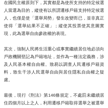
訴
在國民主權原則下，其實都是為使所支持的特定候選
人當選為目的，縱使有以所謂遷移戶籍支持特定候選
人
人，也僅是使「選舉局勢」發生改變而已，並非真正
權
使得「選舉結果不正確」；縱使其投票使其意圖實
資
現，此為選舉自由參政權的表現。
料
庫
其次，強制人民將生活重心或事實繼續居住地必須向
無
戶政機關登記為戶籍地址，並作為一種法定義務，涉
障
及人民基本權自由權。致易以調查人民遷移戶籍資
礙
料，致生干涉人民選舉自由與居住隱私自由權之疑
快
慮。
捷
鍵
最後，現行《刑法》第
146
條規定，不處罰未繼續居
請
住四個月以上之人，利用遷移戶籍取得選舉之被選舉
選