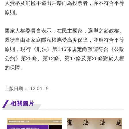
人資格及消極不遷出戶籍而為投票者，亦不符合平等
擇
原則。
語
國家人權委員會表示，在民主國家，選舉之參政權、
言
遷徙自由及家庭隱私權應受高度保障，並應符合平等
兒少版
原則，現行《刑法》第
146
條規定尚難謂符合《公政
公約》第
25
條、第
12
條、第
17
條及第
26
條對於人權
回
的保障。
首
頁
上版日期：112-04-19
網
相關圖片
站
導
覽