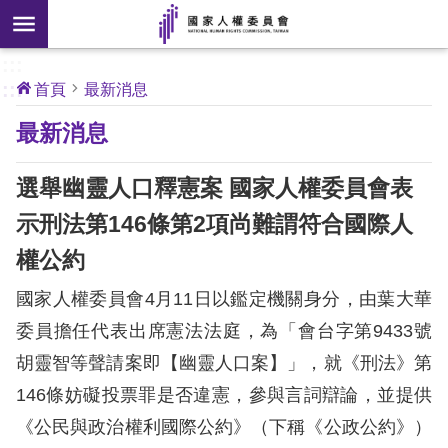
搜
前往主要內容區塊
尋
:::
[另
:::
首頁
最新消息
開
核
最新消息
心
新
人
權
視
公
選舉幽靈人口釋憲案 國家人權委員會表
約
窗]
示刑法第146條第2項尚難謂符合國際人
關
權公約
於
本
國家人權委員會
4
月
11
日以鑑定機關身分，由葉大華
會
委員擔任代表出席憲法法庭，為「會台字第
9433
號
胡靈智等聲請案即【幽靈人口案】」，就《刑法》第
最
146
條妨礙投票罪是否違憲，參與言詞辯論，並提供
新
消
《公民與政治權利國際公約》（下稱《公政公約》）