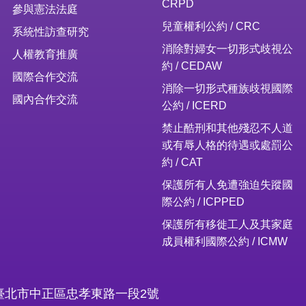
CRPD
參與憲法法庭
兒童權利公約 / CRC
系統性訪查研究
消除對婦女一切形式歧視公
人權教育推廣
約 / CEDAW
國際合作交流
消除一切形式種族歧視國際
國內合作交流
公約 / ICERD
禁止酷刑和其他殘忍不人道
或有辱人格的待遇或處罰公
約 / CAT
保護所有人免遭強迫失蹤國
際公約 / ICPPED
保護所有移徙工人及其家庭
成員權利國際公約 / ICMW
16臺北市中正區忠孝東路一段2號