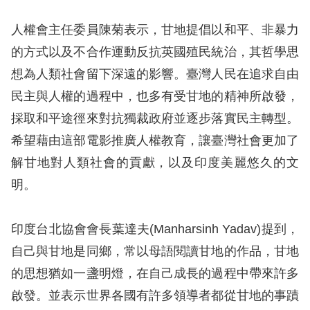
息
人權會主任委員陳菊表示，甘地提倡以和平、非暴力
人
的方式以及不合作運動反抗英國殖民統治，其哲學思
權
想為人類社會留下深遠的影響。臺灣人民在追求自由
業
務
民主與人權的過程中，也多有受甘地的精神所啟發，
採取和平途徑來對抗獨裁政府並逐步落實民主轉型。
核
希望藉由這部電影推廣人權教育，讓臺灣社會更加了
心
解甘地對人類社會的貢獻，以及印度美麗悠久的文
人
明。
權
公
約
印度台北協會會長葉達夫(Manharsinh Yadav)提到，
自己與甘地是同鄉，常以母語閱讀甘地的作品，甘地
陳
的思想猶如一盞明燈，在自己成長的過程中帶來許多
情
啟發。並表示世界各國有許多領導者都從甘地的事蹟
申