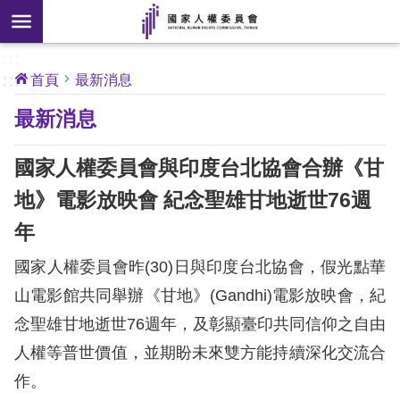
搜
前往主要內容區塊
尋
:::
[另
:::
首頁
最新消息
開
核
最新消息
心
新
人
權
視
公
國家人權委員會與印度台北協會合辦《甘
約
窗]
地》電影放映會 紀念聖雄甘地逝世76週
關
年
於
本
國家人權委員會昨(30)日與印度台北協會，假光點華
會
山電影館共同舉辦《甘地》(Gandhi)電影放映會，紀
念聖雄甘地逝世76週年，及彰顯臺印共同信仰之自由
最
人權等普世價值，並期盼未來雙方能持續深化交流合
新
消
作。