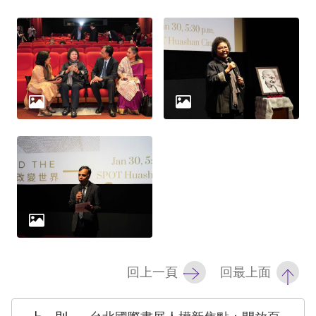
擇
語
言
兒少版
回
首
頁
網
站
回上一頁
回最上面
導
覽