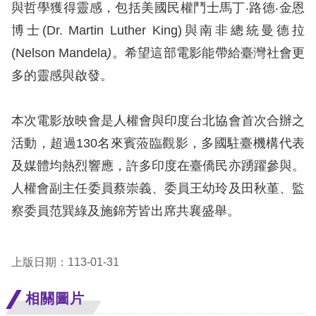
訴
與哲學獲得靈感，包括美國民權鬥士馬丁‧路德‧金恩
博士(Dr. Martin Luther King)與南非總統曼德拉
人
(Nelson Mandela
)
。希望這部電影能帶給臺灣社會更
權
多的靈感與啟發。
資
料
庫
本次電影放映會是人權會與印度台北協會首次合辦之
活動，超過130名來賓蒞臨觀影，多國駐臺機構代表
無
及媒體均熱烈響應，許多印度在臺僑民亦踴躍參與。
障
人權會副主任委員蔡崇義、委員王幼玲及田秋堇、監
礙
察委員范巽綠及施錦芳皆出席共襄盛舉。
快
捷
鍵
上版日期：113-01-31
請
相關圖片
選