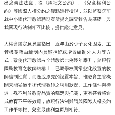
息
出席憲法法庭，從《經社文公約》、《兒童權利公
約》等國際人權公約之觀點進行檢視，並以監察院前
人
就中小學代理教師聘期案所提之調查報告為基礎，與
權
我國現行法制相互比較，提供鑑定意見。
業
務
人權會鑑定意見書指出，近年由於少子女化因素、主
核
管機關藉由編制內員額控留或增置編制外人力等方
心
式，致使代理教師占全體教師比例逐年攀升，於現行
人
國民教育之教師結構上，已屬學校間常態化設置的教
權
公
師編制性質，而逸脫原先的設置本旨。惟教育主管機
約
關未能妥適平衡代理教師之聘用狀況、工作條件與待
遇，殊不利於教育品質的穩定與把關，更有甚者將造
陳
成教育不平等效應，故現行法制難謂與國際人權公約
情
工作平等權、兒童最佳利益原則相符。
申