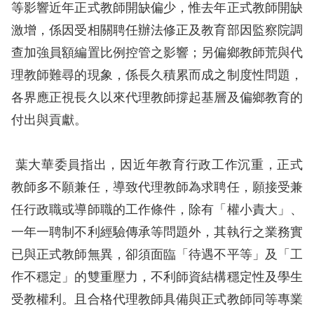
等影響近年正式教師開缺偏少，惟去年正式教師開缺
擇
激增，係因受相關聘任辦法修正及教育部因監察院調
查加強員額編置比例控管之影響；另偏鄉教師荒與代
語
理教師難尋的現象，係長久積累而成之制度性問題，
言
各界應正視長久以來代理教師撐起基層及偏鄉教育的
兒少版
付出與貢獻。
回
葉大華委員指出，因近年教育行政工作沉重，正式
首
教師多不願兼任，導致代理教師為求聘任，願接受兼
頁
任行政職或導師職的工作條件，除有「權小責大」、
一年一聘制不利經驗傳承等問題外，其執行之業務實
網
已與正式教師無異，卻須面臨「待遇不平等」及「工
站
作不穩定」的雙重壓力，不利師資結構穩定性及學生
導
受教權利。且合格代理教師具備與正式教師同等專業
覽