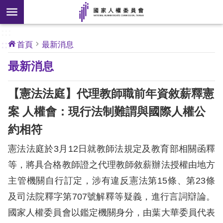
搜
前往主要內容區塊
尋
:::
[另
:::
首頁
最新消息
開
核
最新消息
心
新
人
權
視
公
【憲法法庭】代理教師職前年資敘薪釋憲
約
窗]
案 人權會：現行法制難謂與國際人權公
關
約相符
於
本
憲法法庭於3月12日就教師法規定及教育部相關函釋
會
等，將具合格教師證之代理教師敘薪辦法授權由地方
主管機關自行訂定，涉有違反憲法第15條、第23條
最
及司法院釋字第707號解釋等疑義，進行言詞辯論。
新
消
國家人權委員會以鑑定機關身分，由葉大華委員代表