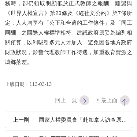
策
務時，卻仍領取明顯低於正式教師之報酬，難認與
《世界人權宣言》第23條及《經社文公約》第7條所
政
定，人人均享有「公正和合適的工作條件」及「同工
府
同酬」之國際人權標準相符。建議政府應妥為編列相
網
關預算，以利吸引多元人才加入，避免因各地方政府
站
財政狀況，影響代理教師工作待遇，加重教育資源之
資
城鄉落差。
料
開
放
上版日期：113-03-13
宣
回上一頁
回最上面
告
無
國家人權委員會「赴加拿大訪查原住民族人權議題」出國報告
障