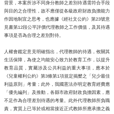
背景，本案所涉不同身分教師之差別待遇需符合手段
與目的之合理性，故不應僅從各級政府財政負擔能力
網
作因地制宜之思考，也應據《經社文公約》第23號意
站
見書第12段公平評價代理教師之工作價值，及其待遇
安
事項是否為合理之差別對待。
全
政
人權會鑑定意見明確指出，代理教師的待遇，攸關其
策
生活保障，為使之均能安心致力於教育工作，以提升
隱
教育品質，實屬涉及公共利益的重大事項，應本於
私
《兒童權利公約》第3條第1項規定揭櫫之「兒少最佳
權
利益原則」考量；此外，我國憲法亦明定教育經費應
保
「優先編列」及推動，各縣市政府財政負擔因素，應
護
不足作為合理差別待遇的考量。此外代理教師所負職
政
責，實質上已等於或相當接近正式教師所應承擔之義