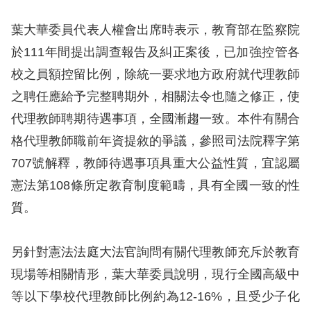
訴
葉大華委員代表人權會出席時表示，教育部在監察院
人
於111年間提出調查報告及糾正案後，已加強控管各
權
校之員額控留比例，除統一要求地方政府就代理教師
資
之聘任應給予完整聘期外，相關法令也隨之修正，使
料
庫
代理教師聘期待遇事項，全國漸趨一致。本件有關合
格代理教師職前年資提敘的爭議，參照司法院釋字第
無
707號解釋，教師待遇事項具重大公益性質，宜認屬
障
憲法第108條所定教育制度範疇，具有全國一致的性
礙
質。
快
捷
另針對憲法法庭大法官詢問有關代理教師充斥於教育
鍵
現場等相關情形，葉大華委員說明，現行全國高級中
請
等以下學校代理教師比例約為12-16%，且受少子化
選