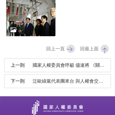
網
站
安
全
政
回上一頁
回最上面
策
國家人權委員會呼籲 儘速將 《關於買賣兒童、兒童賣淫和兒童色情問題之兒童權利公約任擇議定書》國內法化 杜絕兒少性剝削 接軌國際人權
隱
私
泛歐綠黨代表團來台 與人權會交流人權議題
權
保
護
:
政