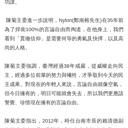
息
功課。
人
陳菊主委進一步說明，Nylon(鄭南榕先生)在35年前
權
為了捍衛100%的言論自由而殉道，在他身上，我們
業
看到「貫徹信仰」是需要何等的勇氣及抉擇，以及高
務
尚的人格。
核
心
陳菊主委強調，臺灣經過38年戒嚴，從威權走向民
人
主，經過多位前輩的努力與犧牲，才爭取到今天的民
權
主成果。對現在的年輕人來說，言論自由就像空氣，
公
約
但今日擁有的，明日可能就會失去，所以我們更應該
警覺、珍惜現在擁有的言論自由。
陳
情
陳菊主委指出，2012年，時任台南市長的賴清德副
申