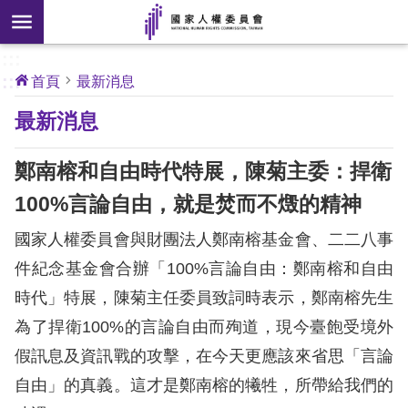
搜
前往主要內容區塊
尋
:::
[另
:::
首頁
最新消息
開
核
最新消息
心
新
人
權
視
公
鄭南榕和自由時代特展，陳菊主委：捍衛
約
窗]
100%言論自由，就是焚而不燬的精神
關
國家人權委員會與財團法人鄭南榕基金會、二二八事
於
本
件紀念基金會合辦「100%言論自由：鄭南榕和自由
會
時代」特展，陳菊主任委員致詞時表示，鄭南榕先生
為了捍衛100%的言論自由而殉道，現今臺飽受境外
最
假訊息及資訊戰的攻擊，在今天更應該來省思「言論
新
自由」的真義。這才是鄭南榕的犧牲，所帶給我們的
消