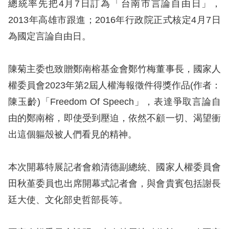
總統率先把4月7日訂為「台南市言論自由日」，
訴
2013年高雄市跟進；2016年行政院正式核定4月7日
人
為國定言論自由日。
權
資
陳菊主委也致贈鄭南榕基金會鄭竹梅董事長，國家人
料
庫
權委員會2023年第2屆人權海報徵件得獎作品(作者：
陳玉齡)「Freedom Of Speech」，表達爭取言論自
無
由的鄭南榕，即使受到壓迫，依然不顧一切、渴望衝
障
出這個軀殼被人們看見的精神。
礙
快
本次開幕特展記者會賴清德副總統、國家人權委員會
捷
田秋堇委員也出席開幕式記者會，與會貴賓包括謝長
鍵
廷大使、文化部史哲部長等。
請
選