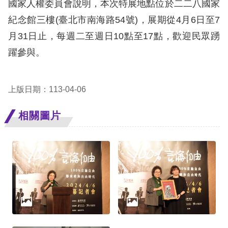
國家人權委員會說明，本次特展地點位於二二八國家
紀念館三樓(臺北市南海路54號)，展期從4月6日至7
擇
月31日止，每週二至週日10點至17點，歡迎民眾踴
語
躍參與。
言
兒少版
上版日期：113-04-06
相關圖片
回
首
頁
網
站
導
覽