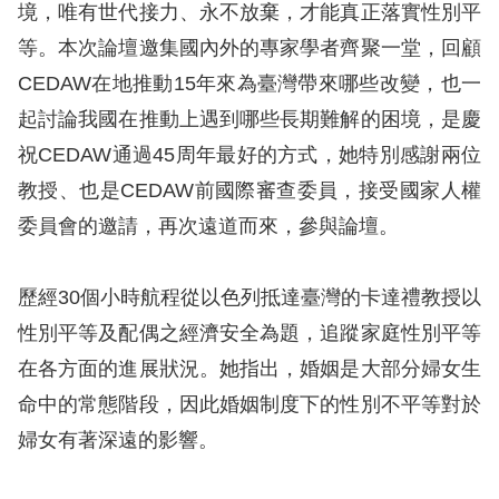
境，唯有世代接力、永不放棄，才能真正落實性別平
擇
等。本次論壇邀集國內外的專家學者齊聚一堂，回顧
CEDAW在地推動15年來為臺灣帶來哪些改變，也一
語
起討論我國在推動上遇到哪些長期難解的困境，是慶
言
祝CEDAW通過45周年最好的方式，她特別感謝兩位
兒少版
教授、也是CEDAW前國際審查委員，接受國家人權
委員會的邀請，再次遠道而來，參與論壇。
回
首
歷經30個小時航程從以色列抵達臺灣的卡達禮教授以
頁
性別平等及配偶之經濟安全為題，追蹤家庭性別平等
在各方面的進展狀況。她指出，婚姻是大部分婦女生
網
命中的常態階段，因此婚姻制度下的性別不平等對於
站
婦女有著深遠的影響。
導
覽