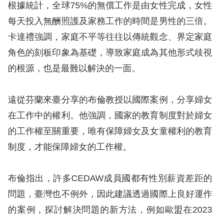
根據統計，全球75%的無償工作是由女性完成，女性
每天投入無酬照護及家務工作的時間是男性的三倍。
網
卡達禮強調，家庭不平等往往以傳統觀念、界定家庭
站
角色的刻板印象為基礎，導致家庭成為其他形式歧視
安
的根源，也是最難以解決的一面。
全
政
遠從芬蘭來臺分享的布倫教授以國際案例，分享婦女
策
在工作中的權利。他強調，國家的教育制度對於婦女
隱
的工作權至關重要，唯有保障婦女及女童權利的教育
私
制度，才能保障婦女的工作權。
權
保
布倫指出，許多CEDAW成員國都有性別薪資差距的
護
問題，臺灣也不例外，因此建議透過國際上良好運作
政
的案例，探討解決問題的新方法，例如歐盟在2023