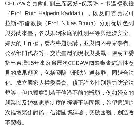
息
CEDAW委員會前副主席露絲•侯裴琳－卡達禮教授
（Prof. Ruth Halperin-Kaddari），以及前委員尼可
人
拉斯•布倫教授（Prof. Niklas Bruun）分別從以色列
權
與芬蘭來臺，各以婚姻家庭的性別平等與經濟安全、
業
務
婦女的工作權，發表專題演講，並與國內專家學者、
公私部門代表等，交流臺灣的現狀與挑戰；陳菊主委
核
指出台灣15年來落實歷次CEDAW國際審查結論性意
心
見的成果顯著，包括廢除《刑法》通姦罪、同婚合法
人
化、成立國家人權委員會、修正許多性別暴力防治法
權
公
規等，但也觀察到若干停滯不前的瓶頸，例如婦女的
約
就業以及婚姻家庭制度的經濟平等問題，希望透過這
次論壇聚焦討論，借鏡國際經驗，突破困難，創造改
陳
革契機。
情
申