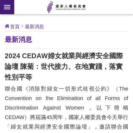
搜
前往主要內容區塊
尋
:::
[另
:::
首頁
最新消息
開
核
最新消息
心
新
人
權
視
公
2024 CEDAW婦女就業與經濟安全國際
約
窗]
論壇 陳菊：世代接力、在地實踐，落實
關
性別平等
於
本
聯合國《消除對婦女一切形式歧視公約》（The
會
Convention on the Elimination of all Forms of
Discrimination Against Women，以下簡稱
最
CEDAW）將屆滿45周年，國家人權委員會今天舉行
新
消
「婦女就業與經濟安全國際論壇」，邀請聯合國