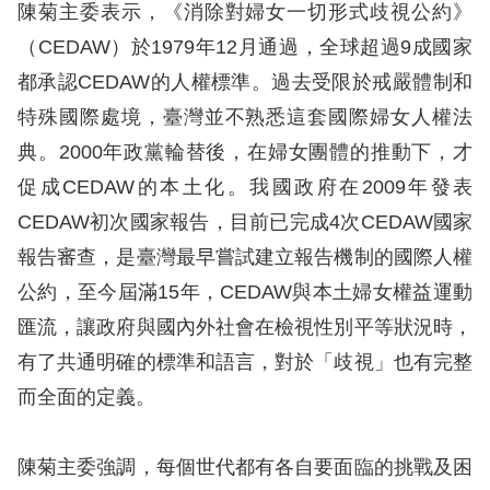
訴
陳菊主委表示，《消除對婦女一切形式歧視公約》
（CEDAW）於1979年12月通過，全球超過9成國家
人
都承認CEDAW的人權標準。過去受限於戒嚴體制和
權
特殊國際處境，臺灣並不熟悉這套國際婦女人權法
資
典。2000年政黨輪替後，在婦女團體的推動下，才
料
庫
促成CEDAW的本土化。我國政府在2009年發表
CEDAW初次國家報告，目前已完成4次CEDAW國家
無
報告審查，是臺灣最早嘗試建立報告機制的國際人權
障
公約，至今屆滿15年，CEDAW與本土婦女權益運動
礙
匯流，讓政府與國內外社會在檢視性別平等狀況時，
快
有了共通明確的標準和語言，對於「歧視」也有完整
捷
而全面的定義。
鍵
請
陳菊主委強調，每個世代都有各自要面臨的挑戰及困
選