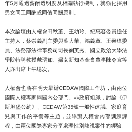
策
年5月通過薪酬透明度及相關執行機制，就強化採用
男女同工同酬或同值同酬原則。
政
府
本次論壇由人權會田秋堇、王幼玲、紀惠容委員擔任
網
主持人，蔡崇義副主委與葉大華、鴻義章、王榮璋委
站
員、法務部法律事務司司長劉英秀、國立政治大學法
資
學院特聘教授戴瑀如、婦女新知基金會董事陳令宜等
料
人亦出席上午場次。
開
放
人權會也將在明天舉辦CEDAW國際工作坊，由兩位
宣
國際人權專家與國內公部門、非政府組織，討論《伊
告
斯坦堡公約》、CEDAW第35號一般性建議、家庭育
無
兒與工作的平衡等主題，並舉辦人權會內部訓練課
障
程，由兩位國際專家分享處理性別歧視案件的經驗。