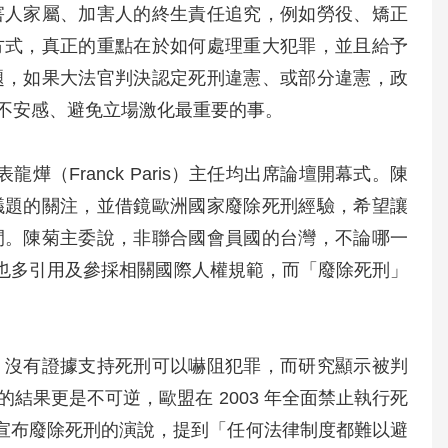
害人家屬、加害人的終生責任追究，例如勞役、矯正
方式，真正的重點在於如何處理重大犯罪，並且給予
題，如果大法官判決認定死刑違憲、或部分違憲，政
不安感、避免立場激化最重要的事。
代表龍燁（Franck Paris）主任均出席論壇開幕式。陳
議題的關注，並借鏡歐洲國家廢除死刑經驗，希望讓
間。陳菊主委說，非聯合國會員國的台灣，不論哪一
決也多引用及參採相關國際人權規範，而「廢除死刑」
，沒有證據支持死刑可以嚇阻犯罪，而研究顯示被判
果更是不可逆，歐盟在 2003 年全面禁止執行死
統宣布廢除死刑的演說，提到「任何法律制度都難以避