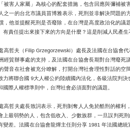
「被害人家屬」為核心的配套措施，包含回應與彌補被
人之一的台北市議員苗博雅表示，死刑並非解決問題的
償，他並提醒死刑是否廢除，在台灣是高度政治化的議
、有責任提出來接下來的方向是什麼？這是削減人民產生
哲夫（Filip Grzegorzewski）處長及法國在台協會
洲經貿辦事處的支持，及法國在台協會長期對台灣廢死
的聲音在社會被充分瞭解，打開台灣社會理性對話的空
致力將聯合國 9大人權公約陸續國內法化，各級法院判
和國際人權標準則中，台灣社會必須面對的議題。
處高哲夫處長致詞表示，死刑剝奪人人免於酷刑的權利
會上最弱勢的人，包含低收入、少數族群，一旦誤判死刑的結
有變差。法國在台協會龍燁主任則分享 1981 年法國總