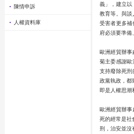
義」，建立以
陳情申訴
教育等。與談
人權資料庫
受害者更多補
府必須要準備
歐洲經貿辦事處高
菊主委感謝歐
支持廢除死刑
政黨執政，都
即是人權思潮
歐洲經貿辦事
死的經常是社
刑，治安並沒