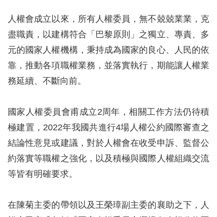
息
人權會成立以來，所有人權委員，無不兢兢業業，克
人
盡職責，以建構符合「巴黎原則」之獨立、專責、多
權
元的國家人權機構，秉持成為國家的良心、人民的依
業
靠，推動各項職權業務，並落實執行，期能讓人權業
務
務延續、不斷向前。
核
心
國家人權委員會甫成立2周年，相關工作方法仍待積
人
極建置，2022年我國共進行4場人權公約國際審查之
權
結論性意見或建議，對於人權會在收受申訴、監督公
公
約
約落實等職權之強化，以及積極與國際人權組織交流
等皆有明確要求。
陳
情
在陳菊主委的帶領以及王榮璋副主委的襄助之下，人
申