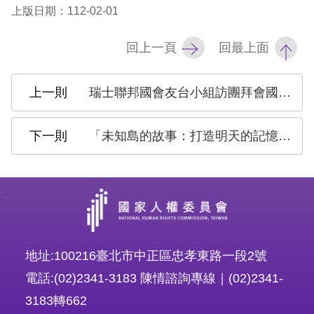
上版日期：112-02-01
擇
回上一頁
回最上面
語
言
瑞士聯邦國會友台小組訪團拜會國家人權委員會交流民主及人權推動經驗
兒少版
「未知島的故事：打造明天的記憶」 人權教具箱
回
首
:
頁
網
地址:100216臺北市中正區忠孝東路一段2號
站
電話:(02)2341-3183 陳情諮詢專線｜(02)2341-
導
3183轉662
覽