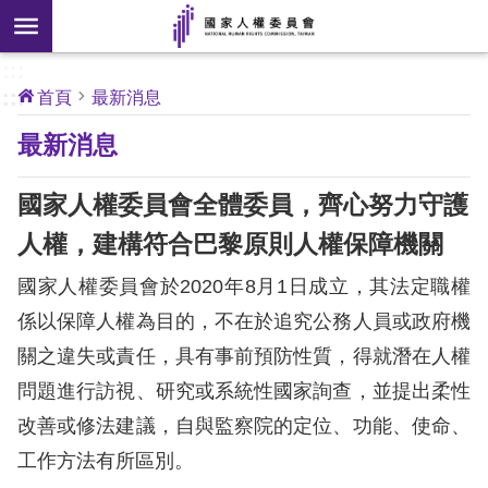
搜
前往主要內容區塊
尋
:::
[另
:::
首頁
最新消息
開
核
最新消息
心
新
人
權
視
公
國家人權委員會全體委員，齊心努力守護
約
窗]
人權，建構符合巴黎原則人權保障機關
關
國家人權委員會於2020年8月1日成立，其法定職權
於
本
係以保障人權為目的，不在於追究公務人員或政府機
會
關之違失或責任，具有事前預防性質，得就潛在人權
問題進行訪視、研究或系統性國家詢查，並提出柔性
最
改善或修法建議，自與監察院的定位、功能、使命、
新
工作方法有所區別。
消