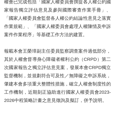
權會已完成包括「國家人權委員會撰提各人權公約國
訴
家報告獨立評估意見及參與國際審查作業手冊」、
人
「國家人權委員會監督各人權公約結論性意見之落實
權
作業規範」、「國家人權委員會處理人權陳情及申訴
資
案件作業程序」等基礎工作方法的建置。
料
庫
報載本會王榮璋副主任委員監察調查案件過低部分，
無
其於人權會督導身心障礙者權利公約（CRPD）第二
障
次國家報告之獨立評估意見案，發展本會CRPD獨立
礙
監督機制，並規劃符合可及性／無障礙之申訴系統，
快
肇建本會多項重大整體性措施，確立人權會制度性的
捷
工作機制，近期刻正協助進行國家人權委員會2023-
鍵
2026中程策略計畫之意見徵詢及擬訂，併予說明。
請
選